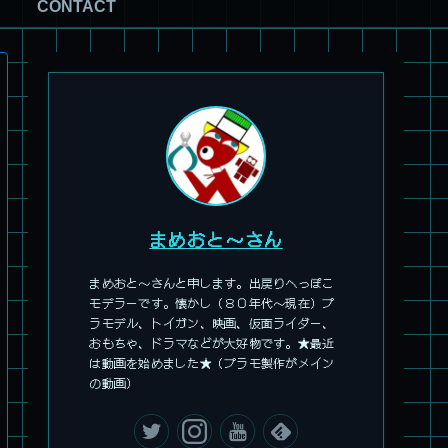
CONTACT
パチ組塗装★HG スコープドッグ ターボカスタム サンサ戦 キ
リコ機 & グレゴルー機 HG 拡張パーツセット6.7.8
まめおと～さん
まめおと～さんと申します。出戻りへっぽこ
モデラーです。懐かし（８０年代～現在）プ
ラモデル、トイガン、映画、仮面ライダー、
おもちゃ、ドラマなどが大好物です。★最近
旧キット製作★本家SDマクロス バルキリーVF-1S
は動画を始めました★（プラモ製作がメイン
の動画）