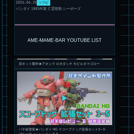
2026.06.15
ソフビ
バンダイ 1983年製 亡霊怪獣 シーボーズ
旧キット製作★アオシマ ロボダッチ モビルタマゴロー
AME-MAME-BAR YOUTUBE LIST
パチ組塗装★バンダイ HG スコープドッグ拡張セット3～5
ブルーティッシュドッグ &
スコープドッグ サンサ戦 リーマン少佐機