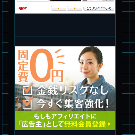
パチ組塗装★バンダイ HG 1/144 ザブングル
パチ組塗装★PLAMAX 1/24 ストライクドッグ