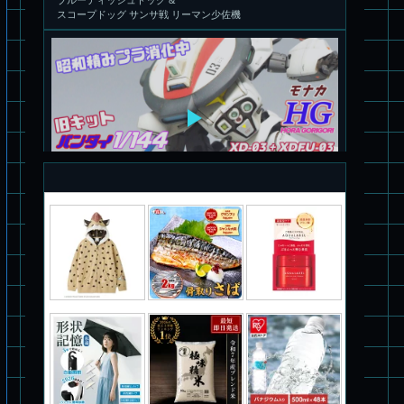
旧キット制作★バンダイ 1/144 ドラグナー3型
パチ組塗装★バンダイ HG バーグラリードッグ