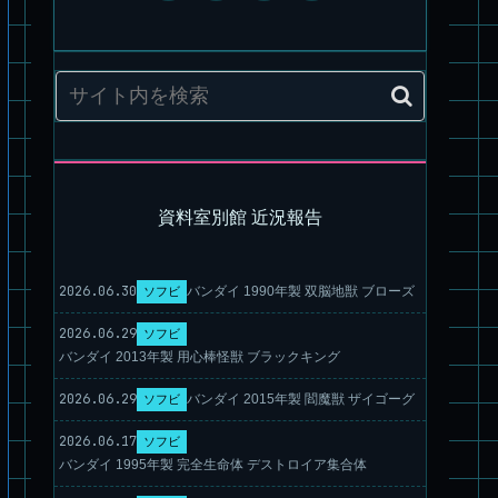
パチ組塗装★PLAMAX 1/72 バトロイド・バルキリー VF-1S ロ
イ・フォッカー スペシャル
資料室別館 近況報告
2026.06.30
バンダイ 1990年製 双脳地獣 ブローズ
ソフビ
2026.06.29
ソフビ
バンダイ 2013年製 用心棒怪獣 ブラックキング
パチ組★WAVE 1/35 マーシィドッグ & ストライクドッグ
2026.06.29
バンダイ 2015年製 閻魔獣 ザイゴーグ
ソフビ
2026.06.17
ソフビ
バンダイ 1995年製 完全生命体 デストロイア集合体