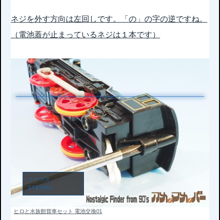
ネジを外す方向は左回しです。「の」の字の逆ですね。
（電池蓋が止まっているネジは１本です）
トーマス
STATUS:
LOCKED
ヒロと水族館貨車セット 電池交換01