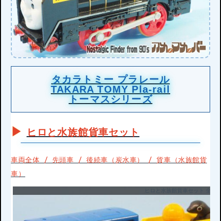
タカラトミー プラレール
TAKARA TOMY Pla-rail
トーマスシリーズ
ヒロと水族館貨車セット
車両全体 / 先頭車 / 後続車（炭水車） / 貨車（水族館貨
車）
ヒロと水族館貨車セット 全体