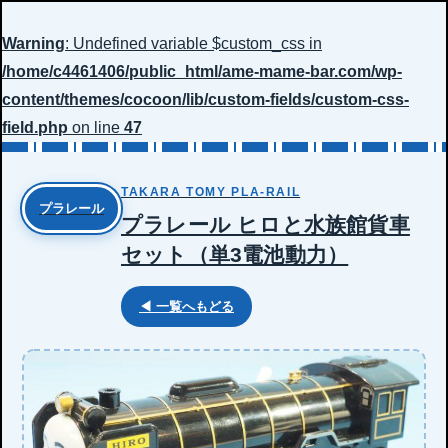
Warning
: Undefined variable $custom_css in
/home/c4461406/public_html/ame-mame-bar.com/wp-
content/themes/cocoon/lib/custom-fields/custom-css-
field.php
on line
47
TAKARA TOMY PLA-RAIL
プラレール
プラレール ヒロと水族館貨車
セット（単3電池動力）
◀ 一覧へもどる