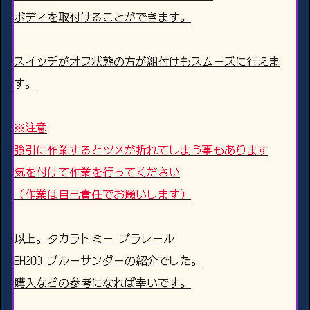
ボディを取付けることができます。
スイッチがオフ状態の方が組付けもスムーズに行えま
す。
※注意
強引に作業するとツメが折れてしまう事もあります
気を付けて作業を行ってください
（作業は自己責任でお願いします）
以上。タカラトミー プラレール
EH200 ブルーサンダーの紹介でした。
購入などの参考になれば幸いです。