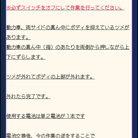
※必ずスイッチをオフにして作業を行ってください。
動力車、両サイドの真ん中にボディを抑えているツメが
あります。
動力車の真ん中（指）のあたりを両側から押しながら上
下にずらします。
ツメが外れてボディの上部が外れます。
外れたら完了です。
使用する電池は単２電池が１本です
電池交換後、今の作業の逆をすることで