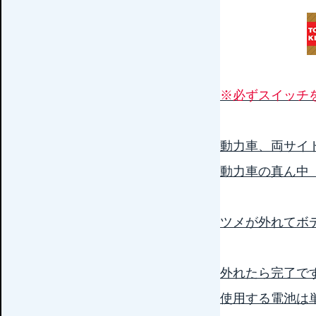
※必ずスイッチ
動力車、両サイ
動力車の真ん中
ツメが外れてボ
外れたら完了で
使用する電池は