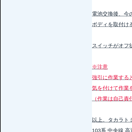
電池交換後、今
ボディを取付け
スイッチがオフ
※注意
強引に作業する
気を付けて作業
（作業は自己責
以上。タカラト
103系 中央線