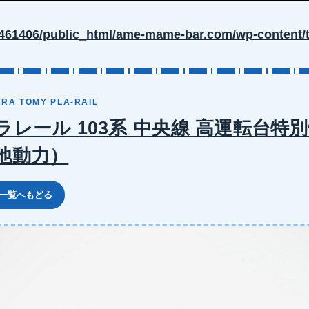
461406/public_html/ame-mame-bar.com/wp-content/t
RA TOMY PLA-RAIL
ラレール 103系 中央線 高運転台特
池動力）
 一覧へもどる