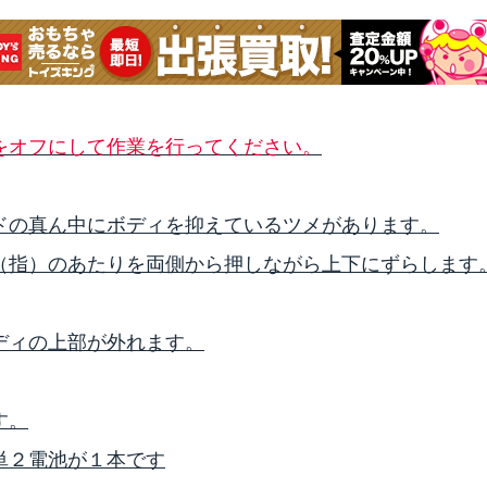
をオフにして作業を行ってください。
ドの真ん中にボディを抑えているツメがあります。
（指）のあたりを両側から押しながら上下にずらします
ディの上部が外れます。
す。
単２電池が１本です