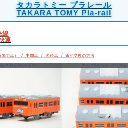
タカラトミー プラレール
TAKARA TOMY Pla-rail
央線
快速
（動力車） / 中間車 / 後続車 / 電池交換の方法
中央線 高運転台特別快速 ３両
103系 中央線 高運転台特別快速 