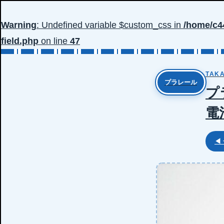
Warning
: Undefined variable $custom_css in
/home/c4
field.php
on line
47
TAKA
プラレール
プ
電
◀