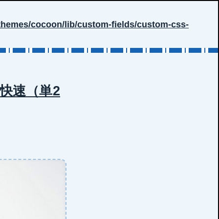
hemes/cocoon/lib/custom-fields/custom-css-
別快速（単2