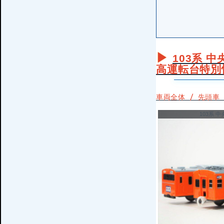
103系 中
高運転台特別
車両全体 / 先頭車
103系 