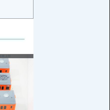
３両 上部
103系 中央線 高運転台特別快速 正面