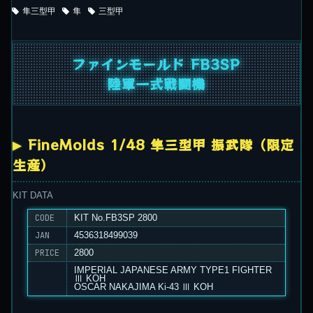
隼三型甲
隼
三型甲
ファインモールド FB3SP
陸軍一式戦闘機
FineMolds 1/48 隼三型甲 振武隊（限定
生産）
KIT DATA
CODE
KIT No.FB3SP 2800
JAN
4536318499039
PRICE
2800
IMPERIAL JAPANESE ARMY TYPE1 FIGHTER
Ⅲ KOH
OSCAR NAKAJIMA Ki-43 Ⅲ KOH