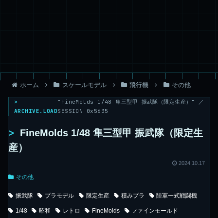
ホーム
スケールモデル
飛行機
その他
>
"FineMolds 1/48 隼三型甲 振武隊（限定生産）" ／
ARCHIVE.LOAD
SESSION 0x5635
>
FineMolds 1/48 隼三型甲 振武隊（限定生
産）
2024.10.17
その他
振武隊
プラモデル
限定生産
積みプラ
陸軍一式戦闘機
1/48
昭和
レトロ
FineMolds
ファインモールド