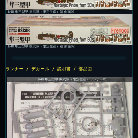
1/48 隼三型甲 振武隊（限定生産）箱 側面01
1/48 隼三型甲 振武隊（限定生産）箱 側面02
ランナー / デカール / 説明書 / 部品図
1/48 隼三型甲 振武隊（限定生産）ランナー01