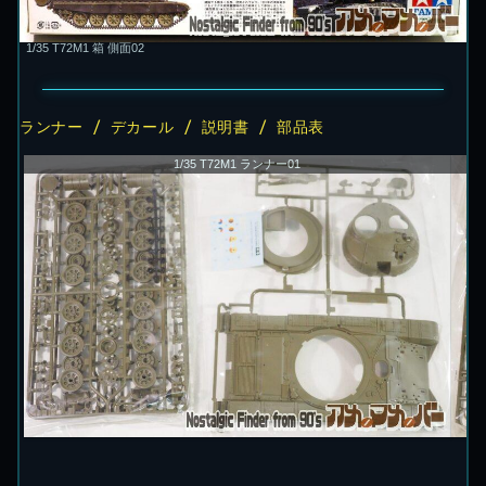
1/35 T72M1 箱 側面02
ランナー / デカール / 説明書 / 部品表
1/35 T72M1 ランナー01