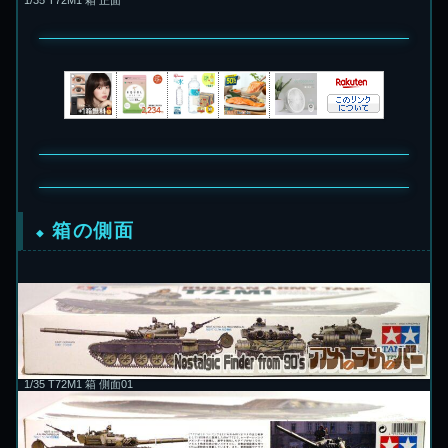
箱の側面
1/35 T72M1 箱 側面01