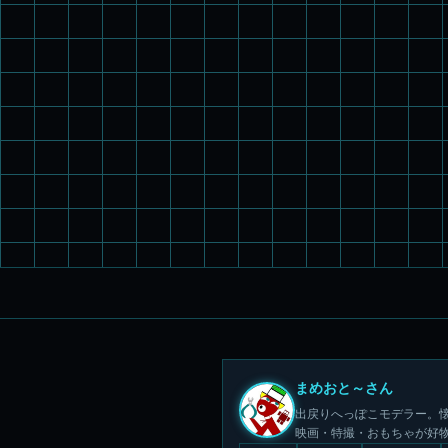
まめおと～さん
出戻りへっぽこモデラー。懐
映画・特撮・おもちゃが好