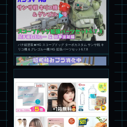
パチ組塗装★HG スコープドッグ ターボカスタム サンサ戦 キ
リコ機 & グレゴルー機 HG 拡張パーツセット6.7.8
旧キット製作★本家SDマクロス バルキリーVF-1S