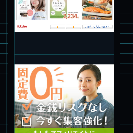
パチ組塗装★PLAMAX 1/72 バトロイド・バルキリー VF-1S ロ
イ・フォッカー スペシャル
パチ組★WAVE 1/35 マーシィドッグ & ストライクドッグ