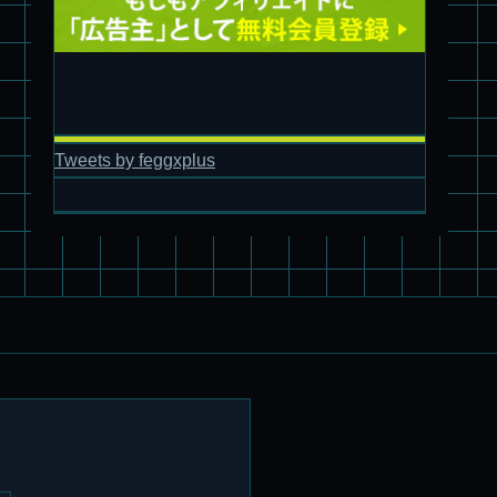
旧キット製作★アオシマ ロボダッチ モビルタマゴロー
Tweets by feggxplus
パチ組塗装★バンダイ HG スコープドッグ拡張セット3～5
ブルーティッシュドッグ &
スコープドッグ サンサ戦 リーマン少佐機