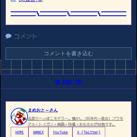
コメント
コメントを書き込む
PAGE TOP
まめおと～さん
出戻りへっぽこモデラー。懐かし（80年代〜現在）プラモ
デル・トイガン・映画・特撮・おもちゃが好物です。
HOME
ANNEX
YouTube
X (Twitter)