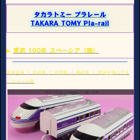
タカラトミー プラレール
TAKARA TOMY Pla-rail
東武 100系 スペーシア（雅）
車両全体 / 先頭車 / 中間車 / 後続車 / 電池交換の方法
/ スイッチ部
東武 100系 スペーシア（雅）全体