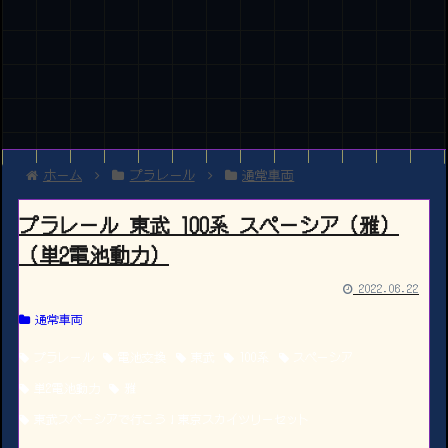
ホーム
プラレール
通常車両
プラレール 東武 100系 スペーシア（雅）
（単2電池動力）
2022.06.22
通常車両
プラレール
電池交換
東武
100系
スペーシア
単2電池動力
雅
東武スペーシアで行こう！東京スカイツリーセット