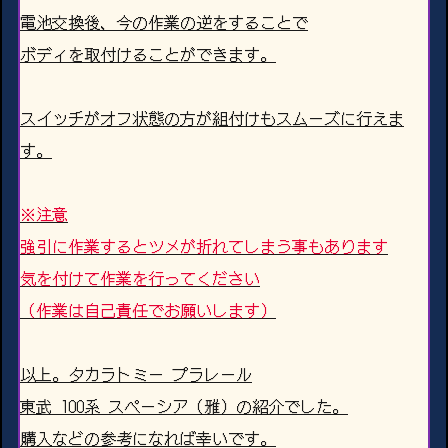
電池交換後、今の作業の逆をすることで
ボディを取付けることができます。
スイッチがオフ状態の方が組付けもスムーズに行えま
す。
※注意
強引に作業するとツメが折れてしまう事もあります
気を付けて作業を行ってください
（作業は自己責任でお願いします）
以上。タカラトミー プラレール
東武 100系 スペーシア（雅）の紹介でした。
購入などの参考になれば幸いです。