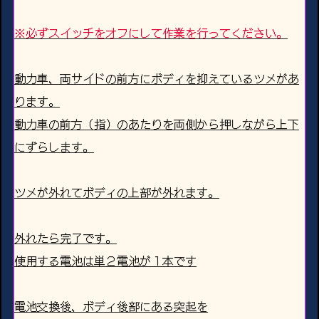
※必ずスイッチをオフにして作業を行ってください。
動力車、両サイドの前方にボディを抑えているツメがあ
ります。
動力車の前方（指）のあたりを両側から押しながら上下
にずらします。
ツメが外れてボディの上部が外れます。
外れたら完了です。
使用する電池は単２電池が１本です
電池交換後、ボディ後部にある突起を