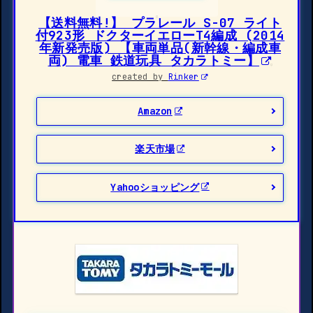
【送料無料!】 プラレール S-07 ライト
付923形 ドクターイエローT4編成 (2014
年新発売版) 【車両単品(新幹線・編成車
両) 電車 鉄道玩具 タカラトミー】
created by
Rinker
Amazon
楽天市場
Yahooショッピング