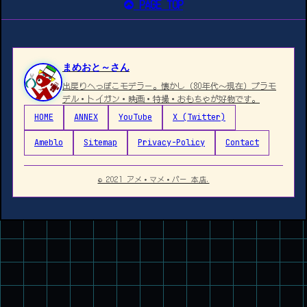
PAGE TOP
まめおと～さん
出戻りへっぽこモデラー。懐かし（80年代〜現在）プラモ
デル・トイガン・映画・特撮・おもちゃが好物です。
HOME
ANNEX
YouTube
X (Twitter)
Ameblo
Sitemap
Privacy-Policy
Contact
© 2021 アメ・マメ・バー 本店.