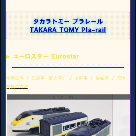
タカラトミー プラレール
TAKARA TOMY Pla-rail
ユーロスター Eurostar
車両全体 / 先頭車（動力車） / 中間車 / 後続車 / 電池
交換の方法
ユーロスター 3両