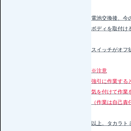
電池交換後、今
ボディを取付け
スイッチがオフ
※注意
強引に作業する
気を付けて作業
（作業は自己責
以上。タカラト