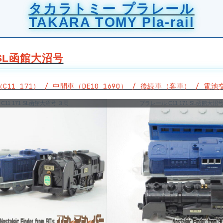
タカラトミー プラレール
TAKARA TOMY Pla-rail
1 SL函館大沼号
C11 171） / 中間車（DE10 1690） / 後続車（客車） / 電
C11 171 SL函館大沼号 ３両
プラレール C11 171 SL函館大沼