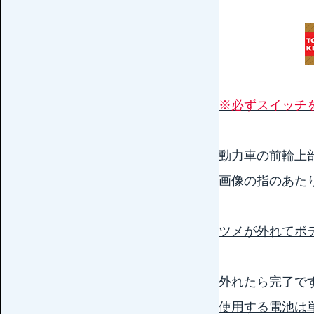
※必ずスイッチ
動力車の前輪上
画像の指のあた
ツメが外れてボ
外れたら完了で
使用する電池は