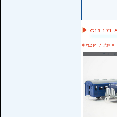
C11 17
車両全体 / 先頭車（
プラレール 