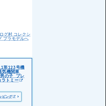
1形123号機
蒸気機関車
 男の子 プレ
カラトミー
ョッピング