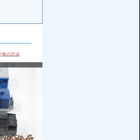
池交換の方法
号 ３両上部
プラレール C11 171 SL函館大沼号 正面