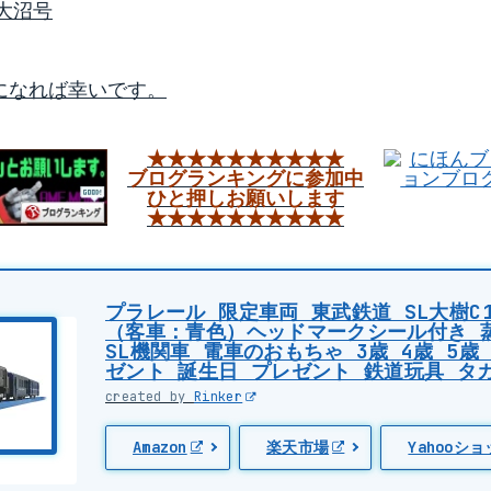
館大沼号
になれば幸いです。
★★★★★★★★★★
ブログランキングに参加中
ひと押しお願いします
★★★★★★★★★★
プラレール 限定車両 東武鉄道 SL大樹C1
（客車：青色）ヘッドマークシール付き 
SL機関車 電車のおもちゃ 3歳 4歳 5歳
ゼント 誕生日 プレゼント 鉄道玩具 タ
created by
Rinker
Amazon
楽天市場
Yahooシ