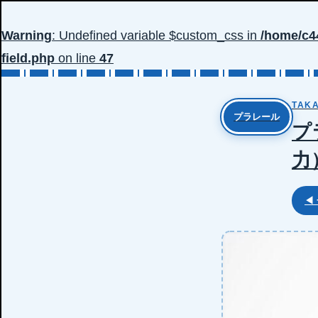
Warning
: Undefined variable $custom_css in
/home/c4
field.php
on line
47
TAKA
プラレール
プ
力
◀