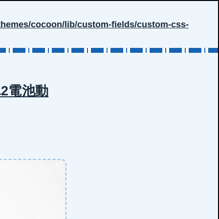
hemes/cocoon/lib/custom-fields/custom-css-
単2電池動