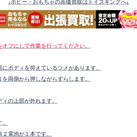
↓ホビー・おもちゃの高価買取はトイズキングへ↓
をオフにして作業を行ってください。
部にボディを抑えているツメがあります。
りを両側から押しながらずらします。
ディの上部が外れます。
す。
単２電池が１本です。