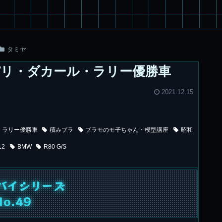
タミヤ
G/S パリ・ダカール・ラリー優勝車
2021.12.15
・ラリー優勝車
積みプラ
プラモのモ子ちゃん・模型講座
昭和
12
BMW
R80 G/S
バイシリーズ
No.49