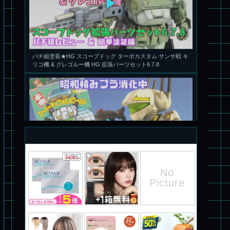
パチ組塗装★HG スコープドッグ ターボカスタム サンサ戦 キ
リコ機 & グレゴルー機 HG 拡張パーツセット6.7.8
旧キット製作★本家SDマクロス バルキリーVF-1S