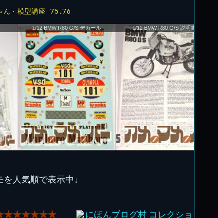
ん・模型講座 75.76
1/12 BMW R80 G/S デカール
1/12 BMW R80 G/S 説明書01
モを人気順で表示中↓
★★★★★★★