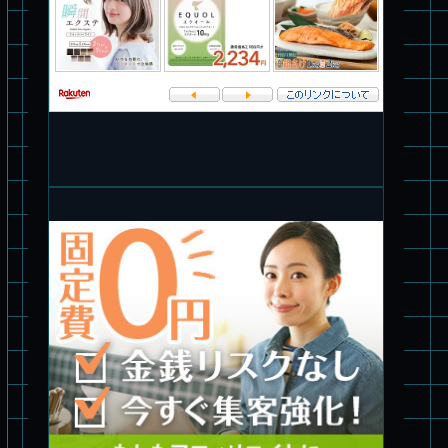
パチ組塗装★PLAMAX 1/72 バトロイド・バルキリー VF-1S ロ
イ・フォッカー スペシャル
パチ組★WAVE 1/35 マーシィドッグ & ストライクドッグ