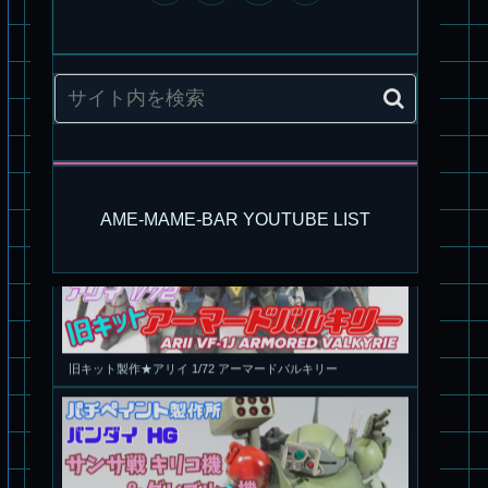
パチ組塗装★モデロイド 1/60 イングラム リアクティブアーマ
ー
AME-MAME-BAR YOUTUBE LIST
旧キット製作★アリイ 1/72 アーマードバルキリー