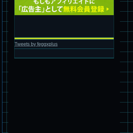
旧キット製作★アオシマ ロボダッチ モビルタマゴロー
Tweets by feggxplus
パチ組塗装★バンダイ HG スコープドッグ拡張セット3～5
ブルーティッシュドッグ &
スコープドッグ サンサ戦 リーマン少佐機