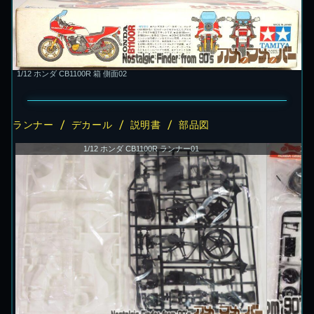
1/12 ホンダ CB1100R 箱 側面02
ランナー / デカール / 説明書 / 部品図
1/12 ホンダ CB1100R ランナー01
1/