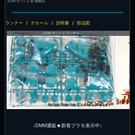
1/144 ガッシュ 箱 側面02
ランナー / デカール / 説明書 / 部品図
1/144 ガッシュ ランナー
1/
↓DMM通販★新着プラモ表示中↓