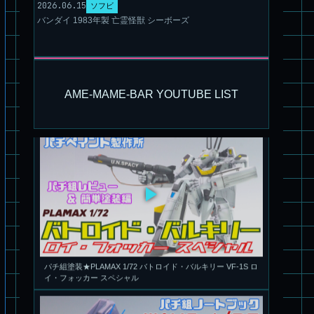
2026.06.15
ソフビ
バンダイ 1983年製 亡霊怪獣 シーボーズ
旧キット製作★本家SDマクロス バルキリーVF-1S
AME-MAME-BAR YOUTUBE LIST
パチ組塗装★PLAMAX 1/72 バトロイド・バルキリー VF-1S ロ
イ・フォッカー スペシャル