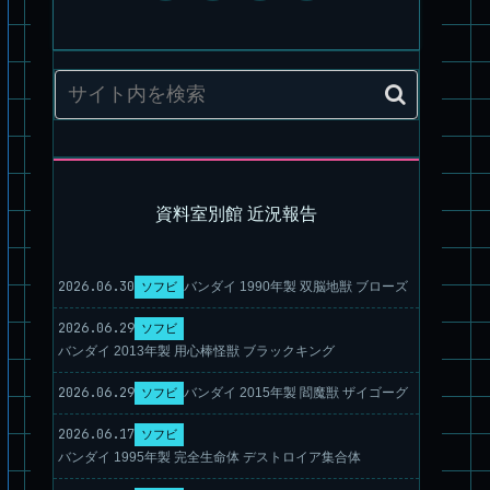
旧キット製作★アリイ 1/72 アーマードバルキリー
資料室別館 近況報告
2026.06.30
パチ組塗装★HG スコープドッグ ターボカスタム サンサ戦 キ
バンダイ 1990年製 双脳地獣 ブローズ
ソフビ
リコ機 & グレゴルー機 HG 拡張パーツセット6.7.8
2026.06.29
ソフビ
バンダイ 2013年製 用心棒怪獣 ブラックキング
2026.06.29
バンダイ 2015年製 閻魔獣 ザイゴーグ
ソフビ
2026.06.17
ソフビ
バンダイ 1995年製 完全生命体 デストロイア集合体