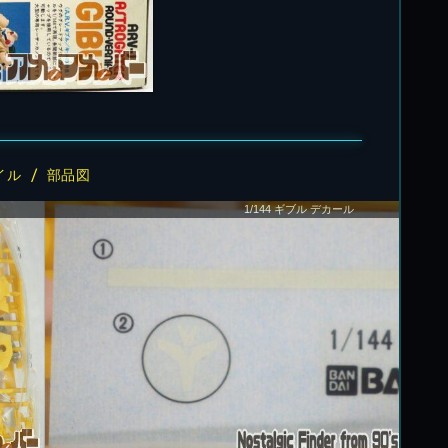
イル / 部品図
1/144 ギブル デカール