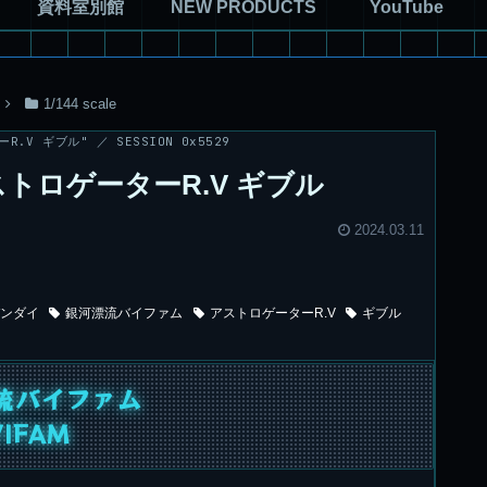
資料室別館
NEW PRODUCTS
YouTube
1/144 scale
R.V ギブル" ／ SESSION 0x5529
 アストロゲーターR.V ギブル
2024.03.11
ンダイ
銀河漂流バイファム
アストロゲーターR.V
ギブル
流バイファム
VIFAM