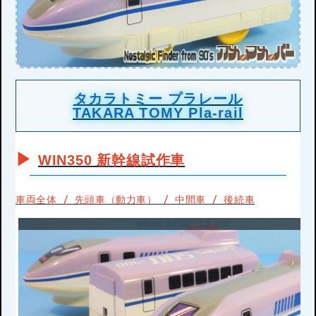
タカラトミー プラレール
TAKARA TOMY Pla-rail
WIN350 新幹線試作車
車両全体 / 先頭車（動力車） / 中間車 / 後続車
WIN350 新幹線試作車 全体