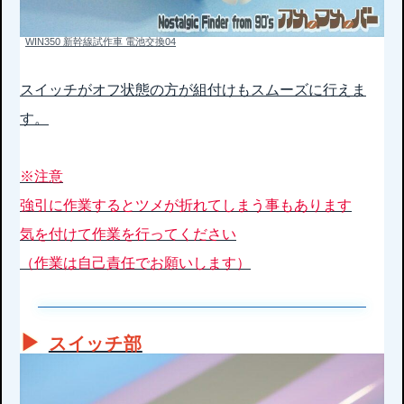
WIN350 新幹線試作車 電池交換04
スイッチがオフ状態の方が組付けもスムーズに行えま
す。
※注意
強引に作業するとツメが折れてしまう事もあります
気を付けて作業を行ってください
（作業は自己責任でお願いします）
スイッチ部