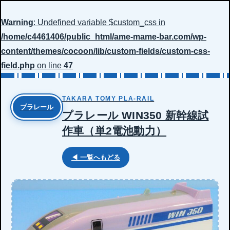
Warning
: Undefined variable $custom_css in
/home/c4461406/public_html/ame-mame-bar.com/wp-
content/themes/cocoon/lib/custom-fields/custom-css-
field.php
on line
47
TAKARA TOMY PLA-RAIL
プラレール
プラレール WIN350 新幹線試
作車（単2電池動力）
◀ 一覧へもどる