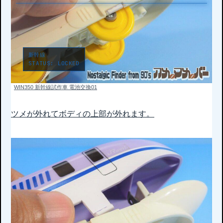
新幹線
STATUS:
WIN350 新幹線試作車 電池交換01
ツメが外れてボディの上部が外れます。