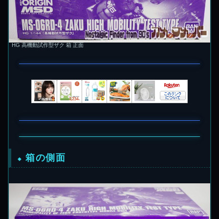
HG 高機動試作型ザク 箱 正面
箱の側面