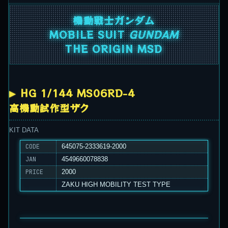
機動戦士ガンダム
MOBILE SUIT
GUNDAM
THE ORIGIN MSD
HG 1/144 MS06RD-4
高機動試作型ザク
KIT DATA
CODE
645075-2333619-2000
JAN
4549660078838
PRICE
2000
ZAKU HIGH MOBILITY TEST TYPE