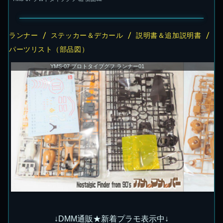
ランナー / ステッカー＆デカール / 説明書＆追加説明書 /
パーツリスト（部品図）
YMS-07 プロトタイプグフ ランナー01
↓DMM通販★新着プラモ表示中↓