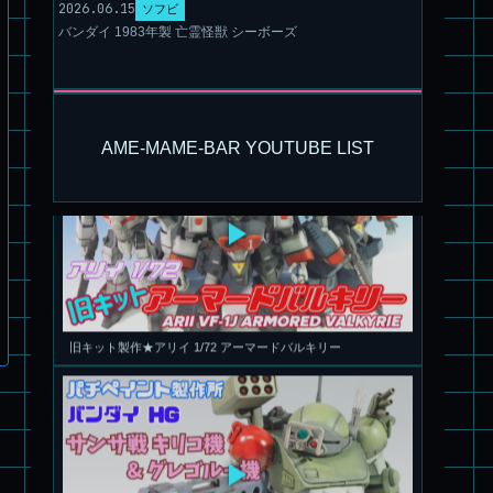
2026.06.15
ソフビ
パチ組塗装★モデロイド 1/60 イングラム リアクティブアーマ
バンダイ 1983年製 亡霊怪獣 シーボーズ
ー
AME-MAME-BAR YOUTUBE LIST
旧キット製作★アリイ 1/72 アーマードバルキリー