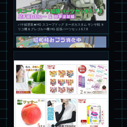
パチ組塗装★HG スコープドッグ ターボカスタム サンサ戦 キ
リコ機 & グレゴルー機 HG 拡張パーツセット6.7.8
旧キット製作★本家SDマクロス バルキリーVF-1S