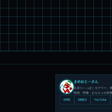
まめおと～さん
出戻りへっぽこモデラー。懐
映画・特撮・おもちゃが好
HOME
ANNEX
YouTube