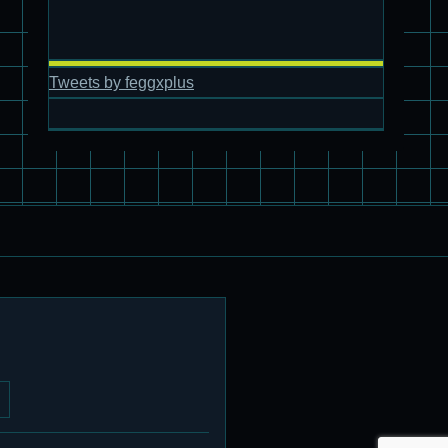
旧キット製作★アオシマ ロボダッチ モビルタマゴロー
Tweets by feggxplus
パチ組塗装★バンダイ HG スコープドッグ拡張セット3～5
ブルーティッシュドッグ &
スコープドッグ サンサ戦 リーマン少佐機