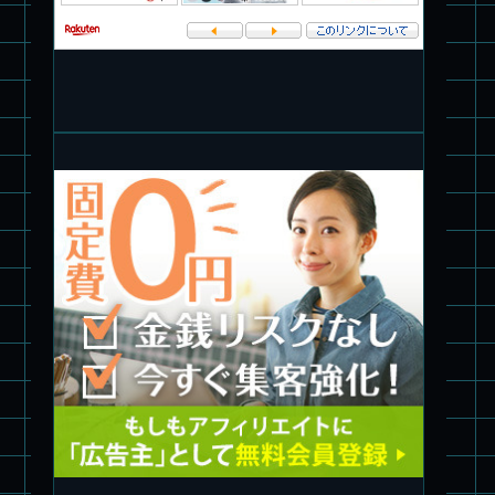
パチ組塗装★PLAMAX 1/72 バトロイド・バルキリー VF-1S ロ
イ・フォッカー スペシャル
パチ組★WAVE 1/35 マーシィドッグ & ストライクドッグ