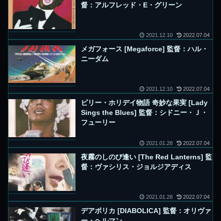
督：アルフレッド・E・グリーン
2021.12.10
2022.07.04
メガフォース [Megaforce] 監督：ハル・
ニーダム
2021.12.10
2022.07.04
ビリー・ホリデイ物語 奇妙な果実 [Lady
Sings the Blues] 監督：シドニー・Ｊ・
フューリー
2021.01.28
2022.07.04
夜霧のしのび逢い [The Red Lanterns] 監
督：ヴァシリス・ジョルジアディス
2021.01.28
2022.07.04
デアボリカ [DIABOLICA] 監督：オリヴァ
ー・ヘルマン