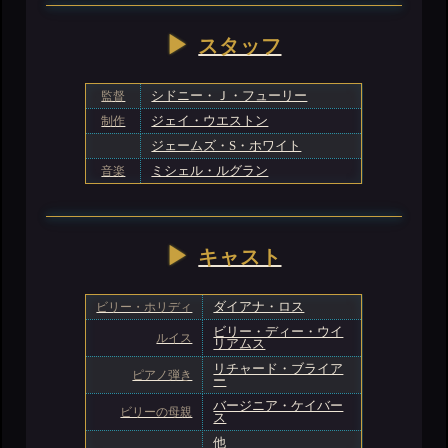
スタッフ
監督
シドニー・Ｊ・フューリー
制作
ジェイ・ウエストン
ジェームズ・S・ホワイト
音楽
ミシェル・ルグラン
キャスト
ビリー・ホリディ
ダイアナ・ロス
ビリー・ディー・ウイ
ルイス
リアムス
リチャード・ブライア
ピアノ弾き
ー
バージニア・ケイバー
ビリーの母親
ス
他