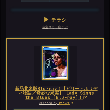
チラシ
名宝スカラ座 ほか
新品北米版Blu-ray！【ビリー・ホリデ
ィ物語／奇妙な果実】 Lady Sings
the Blues [Blu-ray]！
created by
Rinker