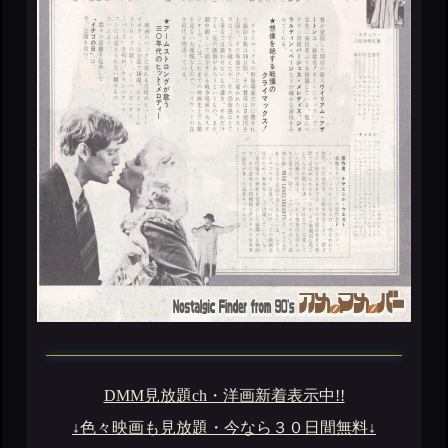
DMM見放題ch・洋画新着表示中!!
↓色々映画も見放題・今なら３０日間無料↓