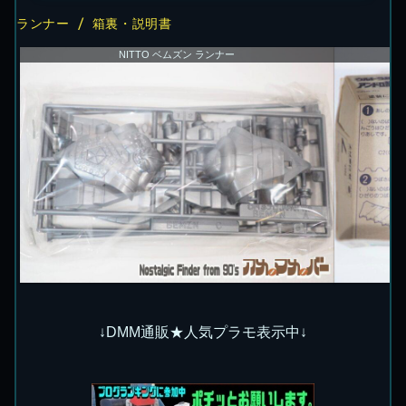
ランナー / 箱裏・説明書
NITTO ベムズン ランナー
↓DMM通販★人気プラモ表示中↓