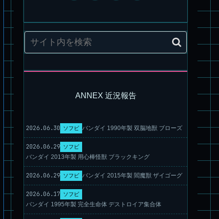
リコ機 & グレゴルー機 HG 拡張パーツセット6.7.8
ANNEX 近況報告
旧キット製作★本家SDマクロス バルキリーVF-1S
2026.06.30
バンダイ 1990年製 双脳地獣 ブローズ
ソフビ
2026.06.29
ソフビ
バンダイ 2013年製 用心棒怪獣 ブラックキング
2026.06.29
バンダイ 2015年製 閻魔獣 ザイゴーグ
ソフビ
2026.06.17
ソフビ
バンダイ 1995年製 完全生命体 デストロイア集合体