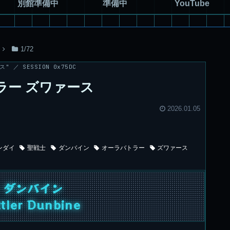
別館準備中
準備中
YouTube
1/72
 ／ SESSION 0x75DC
トラー ズワァース
2026.01.05
ンダイ
聖戦士
ダンバイン
オーラバトラー
ズワァース
 ダンバイン
tler Dunbine