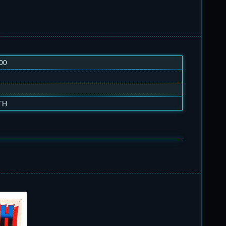
00
TH