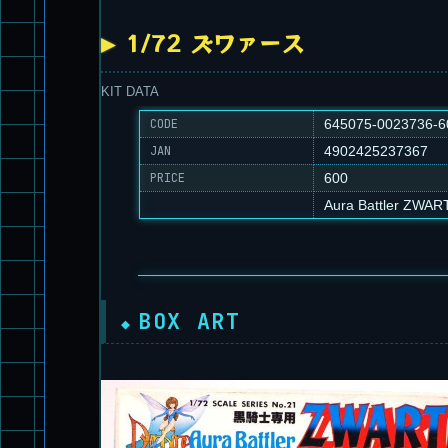
1/72 ズワァース
KIT DATA
CODE
645075-0023736-6
JAN
4902425237367
PRICE
600
Aura Battler ZWAR
BOX ART