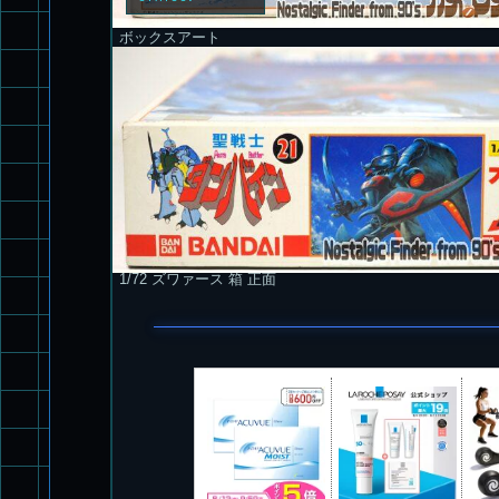
ボックスアート
1/72 ズワァース 箱 正面