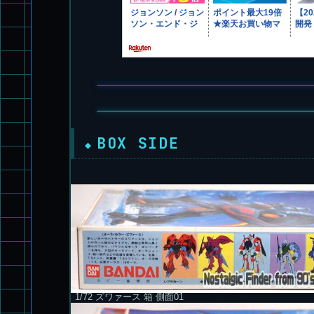
BOX SIDE
1/72 ズワァース 箱 側面01