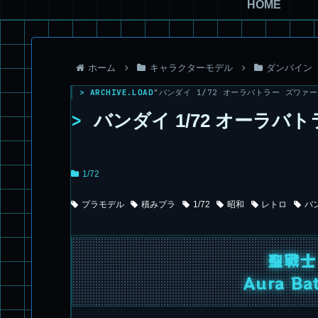
HOME
ホーム
キャラクターモデル
ダンバイン
> ARCHIVE.LOAD
"バンダイ 1/72 オーラバトラー ズワァース"
>
バンダイ 1/72 オーラバ
1/72
プラモデル
積みプラ
1/72
昭和
レトロ
バ
聖戦士
Aura Bat