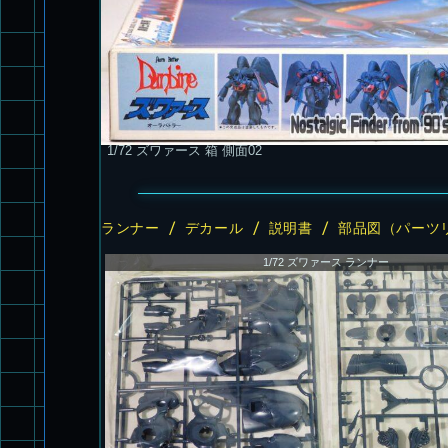
1/72 ズワァース 箱 側面02
ランナー / デカール / 説明書 / 部品図（パーツ
1/72 ズワァース ランナー