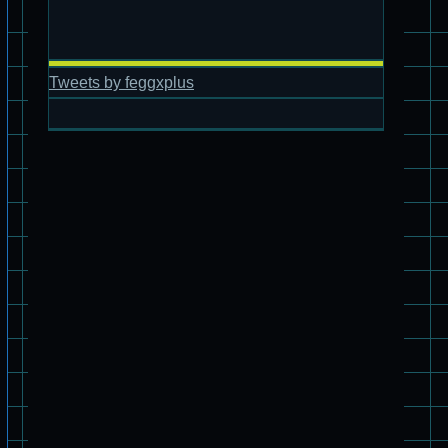
パチ組塗装★バンダイ HG 1/144 ザブングル
Tweets by feggxplus
パチ組塗装★PLAMAX 1/24 ストライクドッグ
2 ズワァース デカール