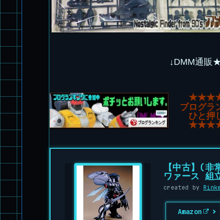
↓DMM通販
★★★
ブログラ
ひと押
★★★
【中古】(非常
ワァース 組
created by
Rink
Amazon