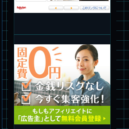
旧キット制作★バンダイ 1/144 ドラグナー3型
パチ組塗装★バンダイ HG バーグラリードッグ