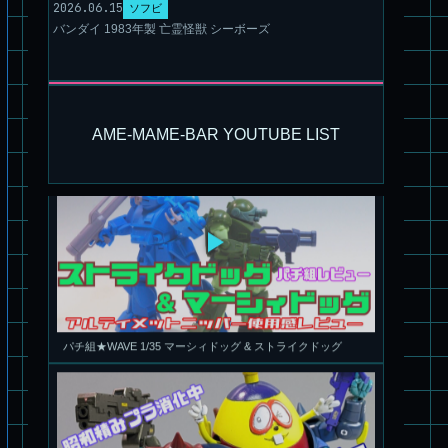
パチ組塗装★PLAMAX 1/72 バトロイド・バルキリー VF-1S ロ
2026.06.15
ソフビ
イ・フォッカー スペシャル
バンダイ 1983年製 亡霊怪獣 シーボーズ
AME-MAME-BAR YOUTUBE LIST
パチ組★WAVE 1/35 マーシィドッグ & ストライクドッグ