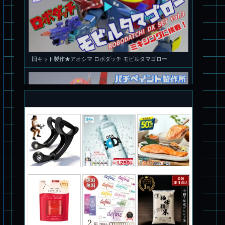
旧キット製作★アオシマ ロボダッチ モビルタマゴロー
パチ組塗装★バンダイ HG スコープドッグ拡張セット3～5
ブルーティッシュドッグ &
スコープドッグ サンサ戦 リーマン少佐機