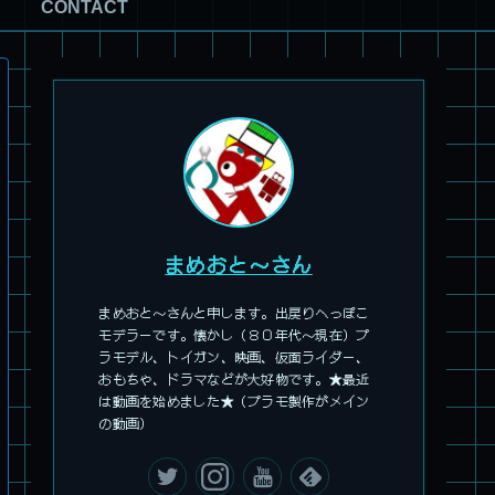
CONTACT
ー
旧キット製作★アリイ 1/72 アーマードバルキリー
まめおと～さん
まめおと～さんと申します。出戻りへっぽこ
モデラーです。懐かし（８０年代～現在）プ
ラモデル、トイガン、映画、仮面ライダー、
おもちゃ、ドラマなどが大好物です。★最近
は動画を始めました★（プラモ製作がメイン
の動画）
パチ組塗装★HG スコープドッグ ターボカスタム サンサ戦 キ