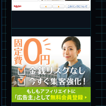
旧キット制作★バンダイ 1/144 ドラグナー3型
パチ組塗装★バンダイ HG バーグラリードッグ