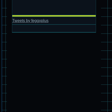
Tweets by feggxplus
HG 1/72 ダンバイン シール
パチ組塗装★バンダイ HG 1/144 ザブングル
パチ組塗装★PLAMAX 1/24 ストライクドッグ