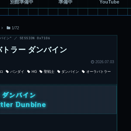
別館準備中
準備中
YouTube
1/72
イン" ／ SESSION 0x7106
ラバトラー ダンバイン
2026.07.03
ロ
バンダイ
HG
聖戦士
ダンバイン
オーラバトラー
 ダンバイン
tler Dunbine