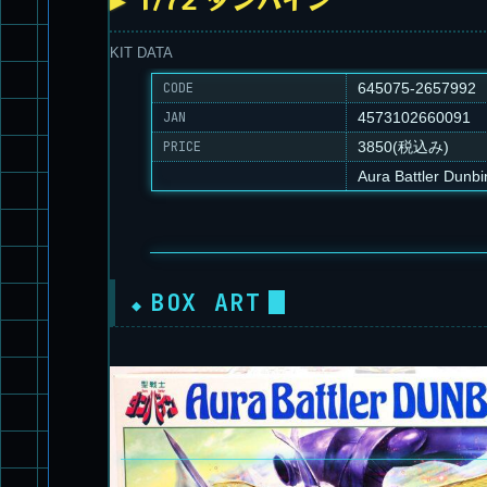
KIT DATA
CODE
645075-2657992
JAN
4573102660091
PRICE
3850(税込み)
Aura Battler Dunbi
BOX ART