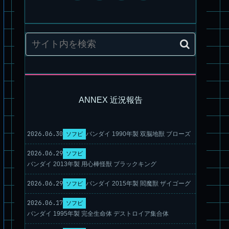
パチ組塗装★HG スコープドッグ ターボカスタム サンサ戦 キ
リコ機 & グレゴルー機 HG 拡張パーツセット6.7.8
ANNEX 近況報告
2026.06.30
バンダイ 1990年製 双脳地獣 ブローズ
ソフビ
2026.06.29
ソフビ
バンダイ 2013年製 用心棒怪獣 ブラックキング
2026.06.29
バンダイ 2015年製 閻魔獣 ザイゴーグ
ソフビ
2026.06.17
ソフビ
旧キット製作★本家SDマクロス バルキリーVF-1S
バンダイ 1995年製 完全生命体 デストロイア集合体