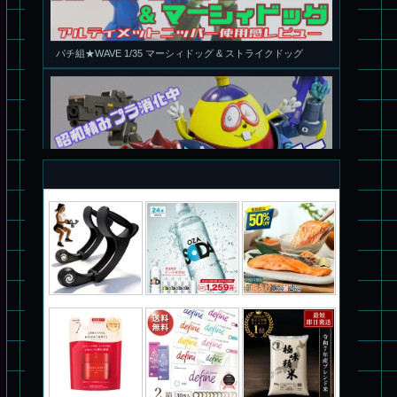
旧キット製作★アオシマ ロボダッチ モビルタマゴロー
パチ組塗装★バンダイ HG スコープドッグ拡張セット3～5
ブルーティッシュドッグ &
スコープドッグ サンサ戦 リーマン少佐機