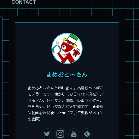
CONTACT
パチ組塗装★モデロイド 1/60 イングラム リアクティブアーマ
ー
まめおと～さん
まめおと～さんと申します。出戻りへっぽこ
モデラーです。懐かし（８０年代～現在）プ
ラモデル、トイガン、映画、仮面ライダー、
おもちゃ、ドラマなどが大好物です。★最近
は動画を始めました★（プラモ製作がメイン
の動画）
旧キット製作★アリイ 1/72 アーマードバルキリー