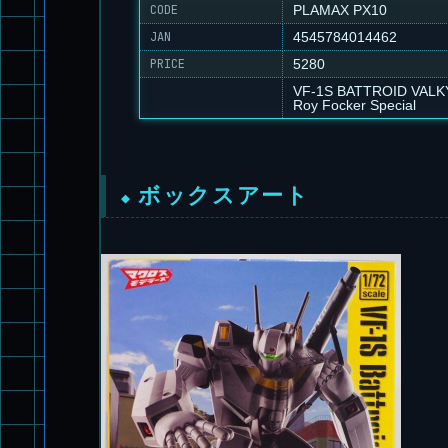
CODE
PLAMAX PX10
JAN
4545784014462
PRICE
5280
VF-1S BATTROID VALK
Roy Focker Special
ボックスアート