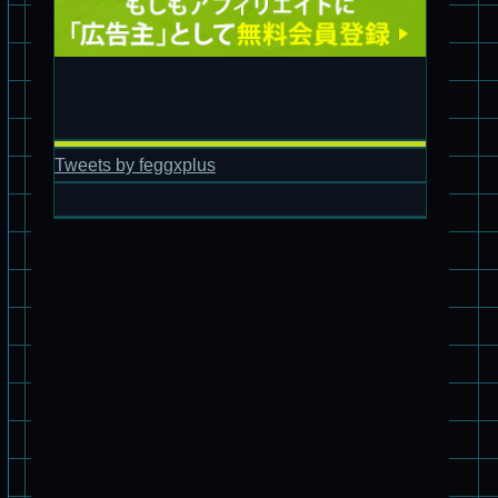
Tweets by feggxplus
パチ組塗装★バンダイ HG 1/144 ザブングル
パチ組塗装★PLAMAX 1/24 ストライクドッグ