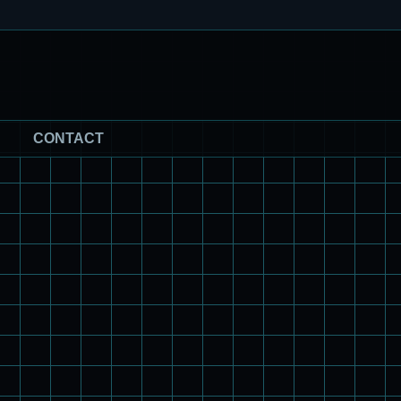
CONTACT
パチ組塗装★モデロイド 1/60 イングラム リアクティブアーマ
ー
旧キット製作★アリイ 1/72 アーマードバルキリー