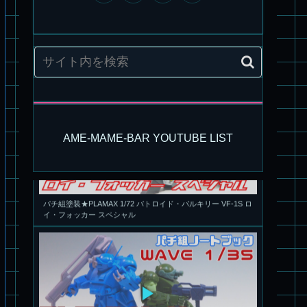
AME-MAME-BAR YOUTUBE LIST
パチ組塗装★PLAMAX 1/72 バトロイド・バルキリー VF-1S ロ
イ・フォッカー スペシャル
パチ組★WAVE 1/35 マーシィドッグ & ストライクドッグ