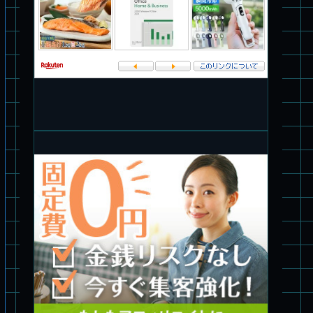
スコープドッグ サンサ戦 リーマン少佐機
旧キット制作★バンダイ 1/144 ドラグナー3型
パチ組塗装★バンダイ HG バーグラリードッグ