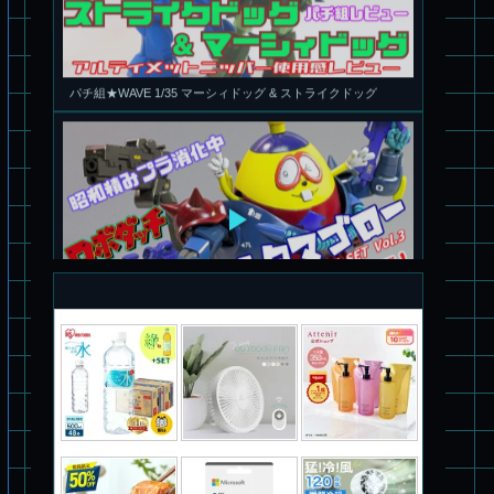
旧キット製作★アオシマ ロボダッチ モビルタマゴロー
パチ組塗装★バンダイ HG スコープドッグ拡張セット3～5
ブルーティッシュドッグ &