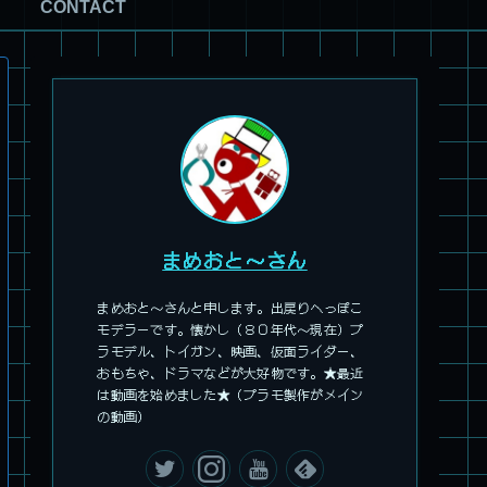
CONTACT
パチ組塗装★HG スコープドッグ ターボカスタム サンサ戦 キ
リコ機 & グレゴルー機 HG 拡張パーツセット6.7.8
まめおと～さん
まめおと～さんと申します。出戻りへっぽこ
モデラーです。懐かし（８０年代～現在）プ
ラモデル、トイガン、映画、仮面ライダー、
おもちゃ、ドラマなどが大好物です。★最近
は動画を始めました★（プラモ製作がメイン
の動画）
旧キット製作★本家SDマクロス バルキリーVF-1S