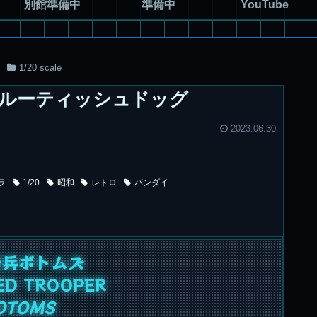
別館準備中
準備中
YouTube
1/20 scale
GC ブルーティッシュドッグ
2023.06.30
ラ
1/20
昭和
レトロ
バンダイ
騎兵ボトムズ
ED TROOPER
OTOMS