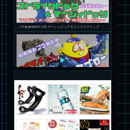
旧キット製作★アオシマ ロボダッチ モビルタマゴロー
パチ組塗装★バンダイ HG スコープドッグ拡張セット3～5