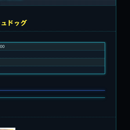
シュドッグ
000