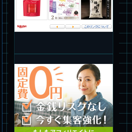
ブルーティッシュドッグ &
スコープドッグ サンサ戦 リーマン少佐機
旧キット制作★バンダイ 1/144 ドラグナー3型