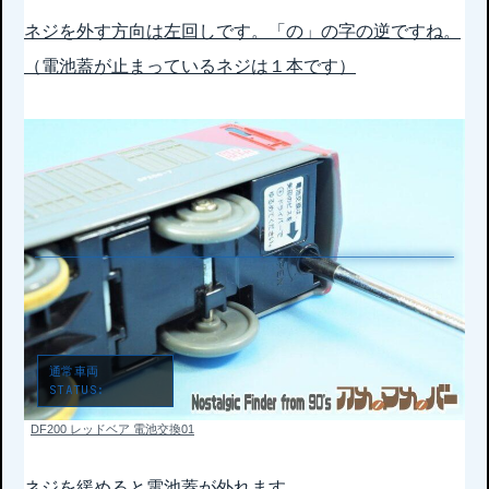
ネジを外す方向は左回しです。「の」の字の逆ですね。
（電池蓋が止まっているネジは１本です）
通常車両
STATUS:
LOCKED
DF200 レッドベア 電池交換01
ネジを緩めると電池蓋が外れます。