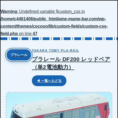
Warning
: Undefined variable $custom_css in
/home/c4461406/public_html/ame-mame-bar.com/wp-
content/themes/cocoon/lib/custom-fields/custom-css-
field.php
on line
47
TAKARA TOMY PLA-RAIL
プラレール
プラレール DF200 レッドベア
（単2電池動力）
◀ 一覧へもどる