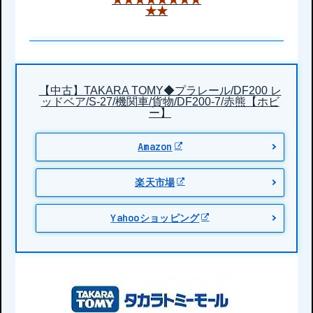
★★
【中古】TAKARA TOMY◆プラレール/DF200 レ
ッドベア/S-27/機関車/貨物/DF200-7/赤熊【ホビ
ー】
Amazon
楽天市場
Yahooショッピング