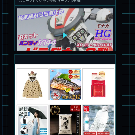
旧キット制作★バンダイ 1/144 ドラグナー3型
パチ組塗装★バンダイ HG バーグラリードッグ