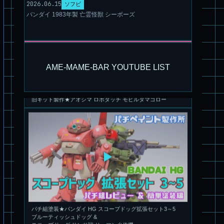
2026.06.15
ソフビ
バンダイ 1983年製 亡霊怪獣 シーボーズ
旧キット製作★アオシマ ロボダッチ モビルタマゴロー
AME-MAME-BAR YOUTUBE LIST
パチ組塗装★バンダイ HG スコープドッグ拡張セット3～5
ブルーティッシュドッグ &
スコープドッグ サンサ戦 リーマン少佐機