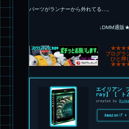
パーツがランナーから外れてる…。
↓DMM通販
★★★
ブログラ
ひと押
★★★
エイリアン ブ
ray】 [ 
created by
Rink
Amazon