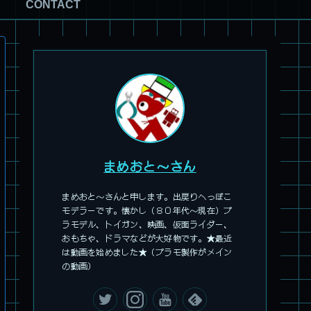
CONTACT
パチ組塗装★HG スコープドッグ ターボカスタム サンサ戦 キ
リコ機 & グレゴルー機 HG 拡張パーツセット6.7.8
まめおと～さん
まめおと～さんと申します。出戻りへっぽこ
モデラーです。懐かし（８０年代～現在）プ
旧キット製作★本家SDマクロス バルキリーVF-1S
ラモデル、トイガン、映画、仮面ライダー、
おもちゃ、ドラマなどが大好物です。★最近
は動画を始めました★（プラモ製作がメイン
の動画）