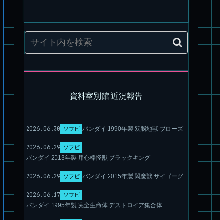
パチ組塗装★PLAMAX 1/72 バトロイド・バルキリー VF-1S ロ
イ・フォッカー スペシャル
資料室別館 近況報告
2026.06.30
バンダイ 1990年製 双脳地獣 ブローズ
ソフビ
2026.06.29
ソフビ
バンダイ 2013年製 用心棒怪獣 ブラックキング
パチ組★WAVE 1/35 マーシィドッグ & ストライクドッグ
2026.06.29
バンダイ 2015年製 閻魔獣 ザイゴーグ
ソフビ
2026.06.17
ソフビ
バンダイ 1995年製 完全生命体 デストロイア集合体