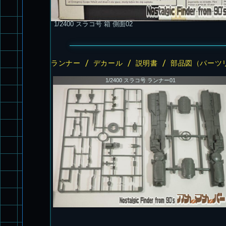
1/2400 スラコ号 箱 側面02
ランナー / デカール / 説明書 / 部品図（パーツ
1/2400 スラコ号 ランナー01