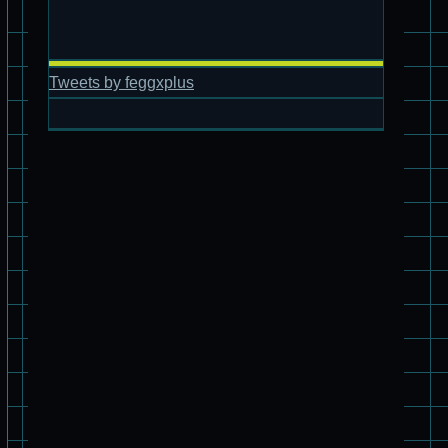
Tweets by feggxplus
旧キット制作★バンダイ 1/144 ドラグナー2型
2400 スラコ号 ランナー02
1/2400 スラコ号 デカ
パチ組★WAVE 1/35 スコープドッグ・ターボカスタム