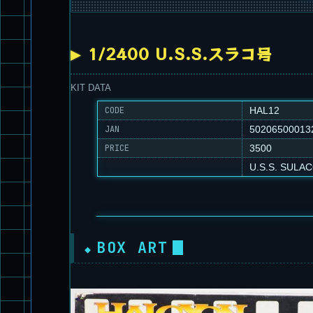
1/2400 U.S.S.スラコ号
KIT DATA
CODE
HAL12
JAN
50206500013
PRICE
3500
U.S.S. SULA
BOX ART