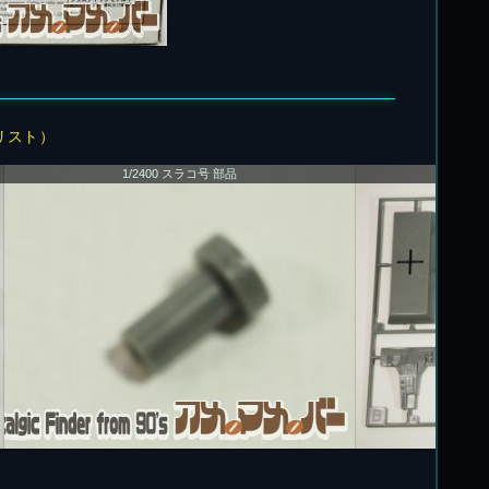
リスト）
1/2400 スラコ号 部品
1/