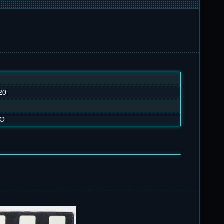
20
CO