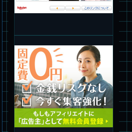
パチ組塗装★バンダイ HG 1/144 ザブングル
パチ組塗装★PLAMAX 1/24 ストライクドッグ