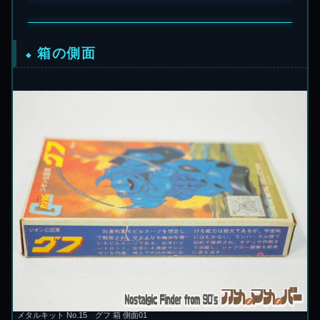
箱の側面
メタルキット No.15 グフ 箱 側面01