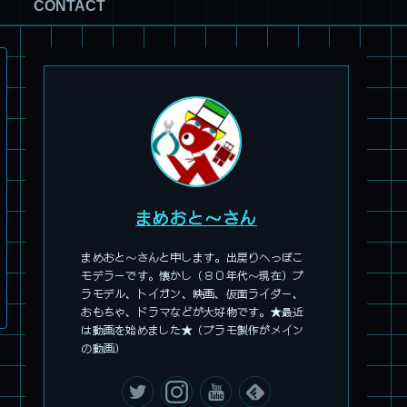
CONTACT
旧キット製作★アオシマ ロボダッチ モビルZ
まめおと～さん
まめおと～さんと申します。出戻りへっぽこ
モデラーです。懐かし（８０年代～現在）プ
ラモデル、トイガン、映画、仮面ライダー、
おもちゃ、ドラマなどが大好物です。★最近
パチ組塗装★モデロイド 1/60 イングラム リアクティブアーマ
は動画を始めました★（プラモ製作がメイン
ー
の動画）