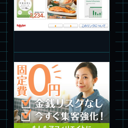
パチ組★WAVE 1/35 マーシィドッグ & ストライクドッグ
旧キット製作★アオシマ ロボダッチ モビルタマゴロー