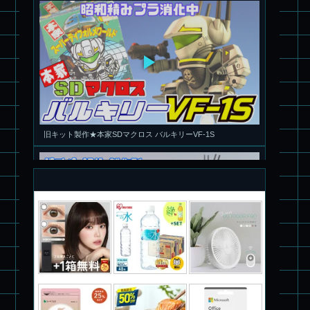
旧キット製作★本家SDマクロス バルキリーVF-1S
パチ組塗装★PLAMAX 1/72 バトロイド・バルキリー VF-1S ロ
イ・フォッカー スペシャル