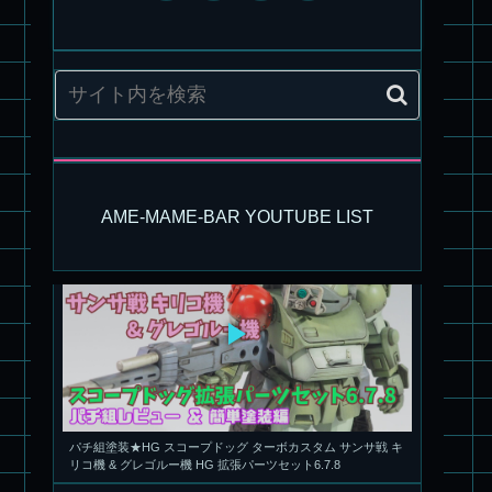
旧キット製作★アリイ 1/72 アーマードバルキリー
AME-MAME-BAR YOUTUBE LIST
パチ組塗装★HG スコープドッグ ターボカスタム サンサ戦 キ
リコ機 & グレゴルー機 HG 拡張パーツセット6.7.8