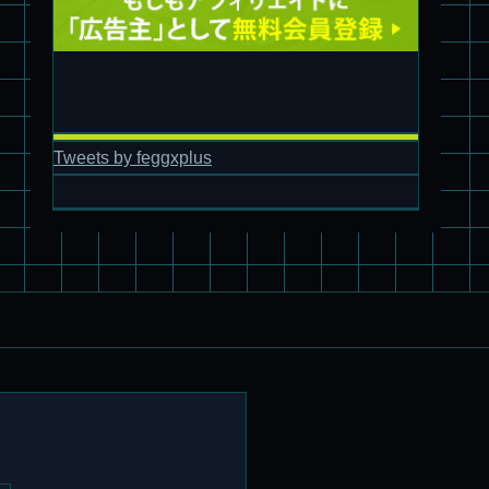
Tweets by feggxplus
パチ組塗装★バンダイ HG スコープドッグ拡張セット3～5
ブルーティッシュドッグ &
スコープドッグ サンサ戦 リーマン少佐機
旧キット制作★バンダイ 1/144 ドラグナー3型