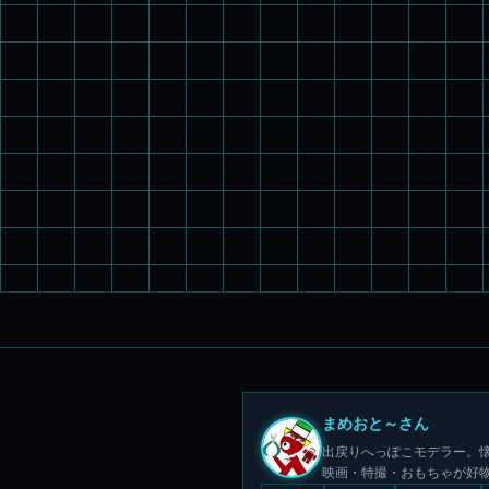
まめおと～さん
出戻りへっぽこモデラー。懐
映画・特撮・おもちゃが好