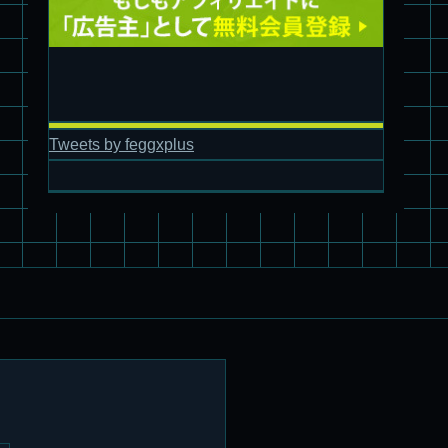
Tweets by feggxplus
パチ組塗装★バンダイ HG スコープドッグ拡張セット3～5
ブルーティッシュドッグ &
スコープドッグ サンサ戦 リーマン少佐機
旧キット制作★バンダイ 1/144 ドラグナー3型