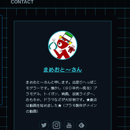
CONTACT
旧キット製作★アオシマ ロボダッチ モビルZ
まめおと～さん
まめおと～さんと申します。出戻りへっぽこ
モデラーです。懐かし（８０年代～現在）プ
ラモデル、トイガン、映画、仮面ライダー、
おもちゃ、ドラマなどが大好物です。★最近
は動画を始めました★（プラモ製作がメイン
パチ組塗装★モデロイド 1/60 イングラム リアクティブアーマ
の動画）
ー