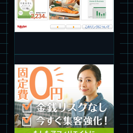
パチ組★WAVE 1/35 マーシィドッグ & ストライクドッグ
旧キット製作★アオシマ ロボダッチ モビルタマゴロー