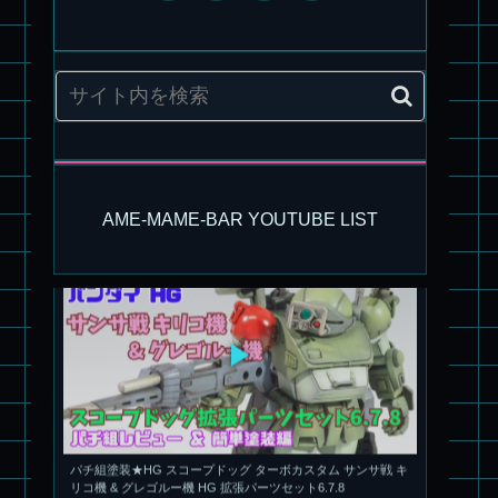
旧キット製作★アリイ 1/72 アーマードバルキリー
AME-MAME-BAR YOUTUBE LIST
パチ組塗装★HG スコープドッグ ターボカスタム サンサ戦 キ
リコ機 & グレゴルー機 HG 拡張パーツセット6.7.8