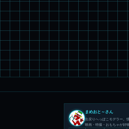
まめおと～さん
出戻りへっぽこモデラー。懐
映画・特撮・おもちゃが好