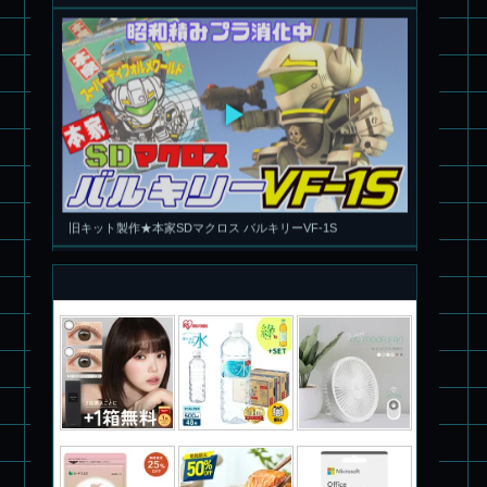
旧キット製作★本家SDマクロス バルキリーVF-1S
パチ組塗装★PLAMAX 1/72 バトロイド・バルキリー VF-1S ロ
イ・フォッカー スペシャル