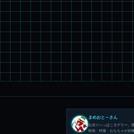
まめおと～さん
出戻りへっぽこモデラー。懐
映画・特撮・おもちゃが好