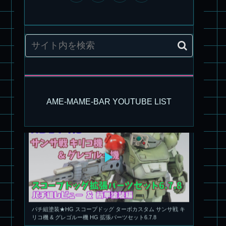
旧キット製作★アリイ 1/72 アーマードバルキリー
AME-MAME-BAR YOUTUBE LIST
パチ組塗装★HG スコープドッグ ターボカスタム サンサ戦 キ
リコ機 & グレゴルー機 HG 拡張パーツセット6.7.8