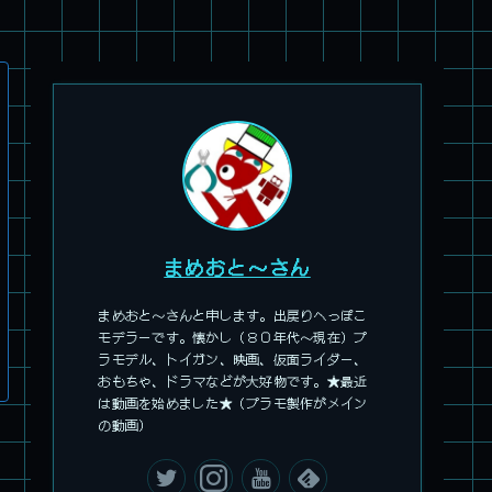
旧キット製作★アオシマ ロボダッチ モビルZ
まめおと～さん
まめおと～さんと申します。出戻りへっぽこ
モデラーです。懐かし（８０年代～現在）プ
ラモデル、トイガン、映画、仮面ライダー、
おもちゃ、ドラマなどが大好物です。★最近
は動画を始めました★（プラモ製作がメイン
パチ組塗装★モデロイド 1/60 イングラム リアクティブアーマ
ー
の動画）