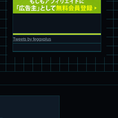
Tweets by feggxplus
パチ組塗装★バンダイ HG スコープドッグ拡張セット3～5
ブルーティッシュドッグ &
スコープドッグ サンサ戦 リーマン少佐機
旧キット制作★バンダイ 1/144 ドラグナー3型