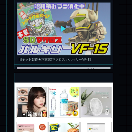
旧キット製作★本家SDマクロス バルキリーVF-1S
パチ組塗装★PLAMAX 1/72 バトロイド・バルキリー VF-1S ロ
イ・フォッカー スペシャル