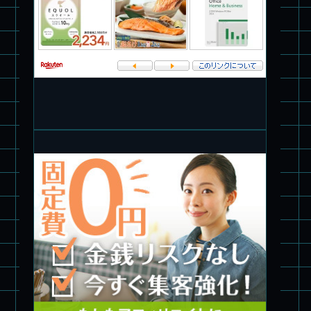
パチ組★WAVE 1/35 マーシィドッグ & ストライクドッグ
旧キット製作★アオシマ ロボダッチ モビルタマゴロー