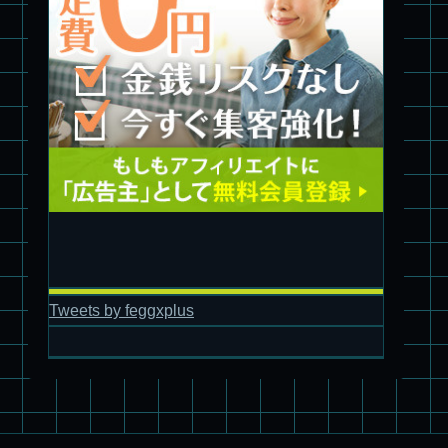
旧キット製作★アオシマ ロボダッチ モビルタマゴロー
Tweets by feggxplus
パチ組塗装★バンダイ HG スコープドッグ拡張セット3～5
ブルーティッシュドッグ &
スコープドッグ サンサ戦 リーマン少佐機