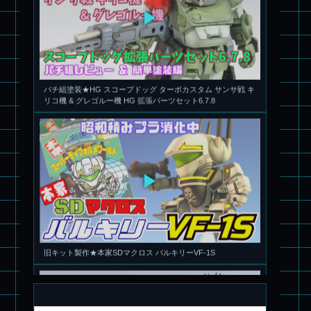
パチ組塗装★HG スコープドッグ ターボカスタム サンサ戦 キ
リコ機 & グレゴルー機 HG 拡張パーツセット6.7.8
旧キット製作★本家SDマクロス バルキリーVF-1S