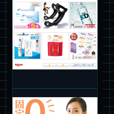
パチ組塗装★PLAMAX 1/72 バトロイド・バルキリー VF-1S ロ
イ・フォッカー スペシャル
パチ組★WAVE 1/35 マーシィドッグ & ストライクドッグ