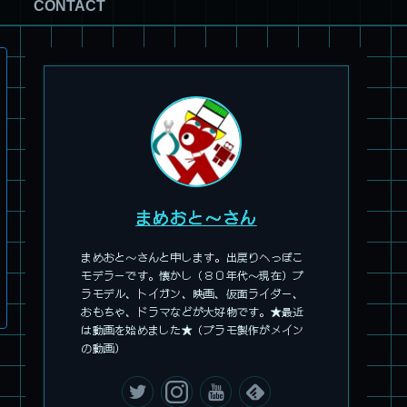
CONTACT
まめおと～さん
まめおと～さんと申します。出戻りへっぽこ
モデラーです。懐かし（８０年代～現在）プ
旧キット製作★アオシマ ロボダッチ モビルZ
ラモデル、トイガン、映画、仮面ライダー、
おもちゃ、ドラマなどが大好物です。★最近
は動画を始めました★（プラモ製作がメイン
の動画）