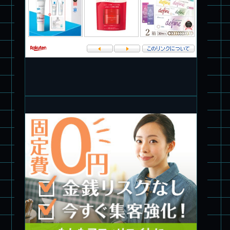
パチ組★WAVE 1/35 マーシィドッグ & ストライクドッグ
旧キット製作★アオシマ ロボダッチ モビルタマゴロー