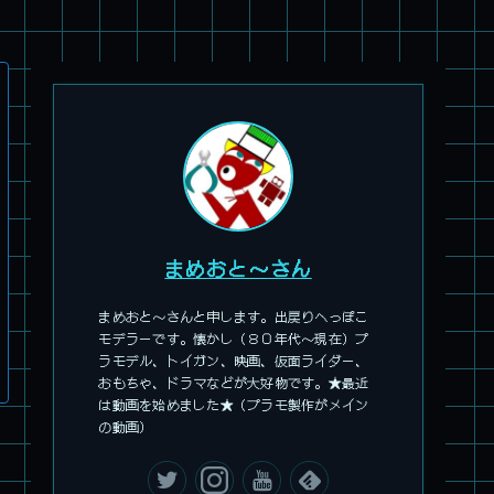
旧キット製作★アオシマ ロボダッチ モビルZ
まめおと～さん
まめおと～さんと申します。出戻りへっぽこ
モデラーです。懐かし（８０年代～現在）プ
ラモデル、トイガン、映画、仮面ライダー、
おもちゃ、ドラマなどが大好物です。★最近
パチ組塗装★モデロイド 1/60 イングラム リアクティブアーマ
は動画を始めました★（プラモ製作がメイン
ー
の動画）