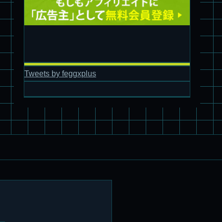
Tweets by feggxplus
パチ組塗装★バンダイ HG スコープドッグ拡張セット3～5
ブルーティッシュドッグ &
スコープドッグ サンサ戦 リーマン少佐機
旧キット制作★バンダイ 1/144 ドラグナー3型