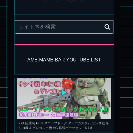
旧キット製作★アリイ 1/72 アーマードバルキリー
AME-MAME-BAR YOUTUBE LIST
パチ組塗装★HG スコープドッグ ターボカスタム サンサ戦 キ
リコ機 & グレゴルー機 HG 拡張パーツセット6.7.8