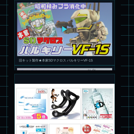
旧キット製作★本家SDマクロス バルキリーVF-1S
パチ組塗装★PLAMAX 1/72 バトロイド・バルキリー VF-1S ロ
イ・フォッカー スペシャル