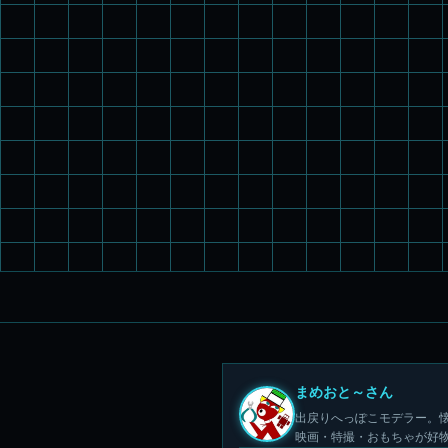
まめおと～さん
出戻りへっぽこモデラー。懐
映画・特撮・おもちゃが好