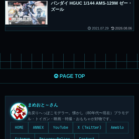
バンダイ HGUC 1/144 AMS-129M ゼー・
ズール
2021.07.29
2026.08.06
PAGE TOP
まめおと～さん
出戻りへっぽこモデラー。懐かし（80年代〜現在）プラモデ
ル・トイガン・映画・特撮・おもちゃが好物です。
HOME
ANNEX
YouTube
X (Twitter)
Ameblo
Sitemap
Privacy-Policy
Contact