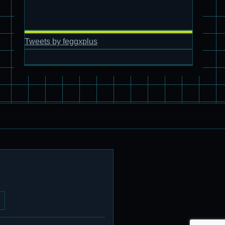
旧キット製作★アオシマ ロボダッチ モビルタマゴロー
Tweets by feggxplus
パチ組塗装★バンダイ HG スコープドッグ拡張セット3～5
ブルーティッシュドッグ &
スコープドッグ サンサ戦 リーマン少佐機