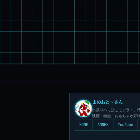
まめおと～さん
出戻りへっぽこモデラー。懐
映画・特撮・おもちゃが好
HOME
ANNEX
YouTube