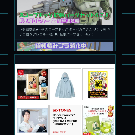
パチ組塗装★HG スコープドッグ ターボカスタム サンサ戦 キ
リコ機 & グレゴルー機 HG 拡張パーツセット6.7.8
旧キット製作★本家SDマクロス バルキリーVF-1S