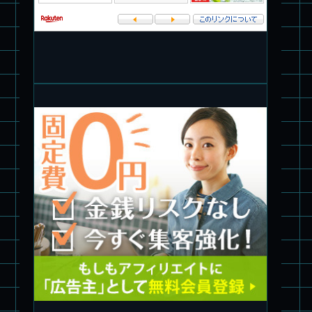
パチ組塗装★PLAMAX 1/72 バトロイド・バルキリー VF-1S ロ
イ・フォッカー スペシャル
パチ組★WAVE 1/35 マーシィドッグ & ストライクドッグ