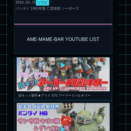
2026.06.15
ソフビ
バンダイ 1983年製 亡霊怪獣 シーボーズ
パチ組塗装★モデロイド 1/60 イングラム リアクティブアーマ
ー
AME-MAME-BAR YOUTUBE LIST
旧キット製作★アリイ 1/72 アーマードバルキリー