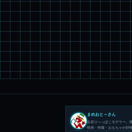
まめおと～さん
出戻りへっぽこモデラー。懐
映画・特撮・おもちゃが好