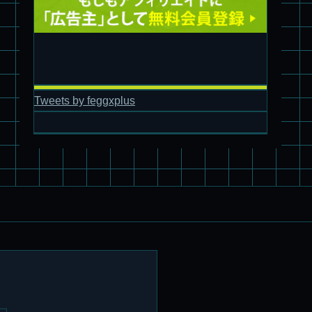
旧キット製作★アオシマ ロボダッチ モビルタマゴロー
Tweets by feggxplus
パチ組塗装★バンダイ HG スコープドッグ拡張セット3～5
ブルーティッシュドッグ &
スコープドッグ サンサ戦 リーマン少佐機