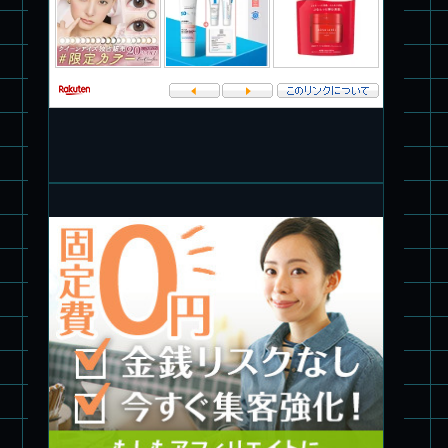
パチ組塗装★PLAMAX 1/72 バトロイド・バルキリー VF-1S ロ
イ・フォッカー スペシャル
パチ組★WAVE 1/35 マーシィドッグ & ストライクドッグ