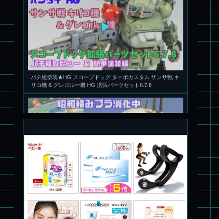
パチ組塗装★HG スコープドッグ ターボカスタム サンサ戦 キ
リコ機 & グレゴルー機 HG 拡張パーツセット6.7.8
旧キット製作★本家SDマクロス バルキリーVF-1S