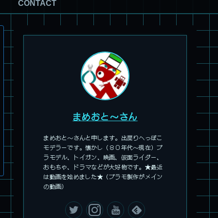
CONTACT
旧キット製作★アオシマ ロボダッチ モビルZ
まめおと～さん
まめおと～さんと申します。出戻りへっぽこ
モデラーです。懐かし（８０年代～現在）プ
ラモデル、トイガン、映画、仮面ライダー、
おもちゃ、ドラマなどが大好物です。★最近
パチ組塗装★モデロイド 1/60 イングラム リアクティブアーマ
は動画を始めました★（プラモ製作がメイン
ー
の動画）