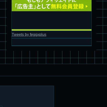
パチ組塗装★バンダイ HG スコープドッグ拡張セット3～5
Tweets by feggxplus
ブルーティッシュドッグ &
スコープドッグ サンサ戦 リーマン少佐機
旧キット制作★バンダイ 1/144 ドラグナー3型