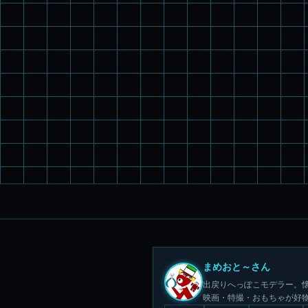
まめおと～さん
出戻りへっぽこモデラー。懐
映画・特撮・おもちゃが好