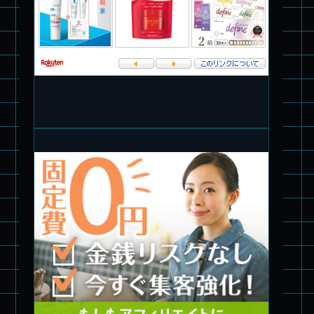
パチ組★WAVE 1/35 マーシィドッグ & ストライクドッグ
旧キット製作★アオシマ ロボダッチ モビルタマゴロー