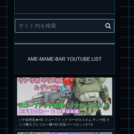
旧キット製作★アリイ 1/72 アーマードバルキリー
AME-MAME-BAR YOUTUBE LIST
パチ組塗装★HG スコープドッグ ターボカスタム サンサ戦 キ
リコ機 & グレゴルー機 HG 拡張パーツセット6.7.8