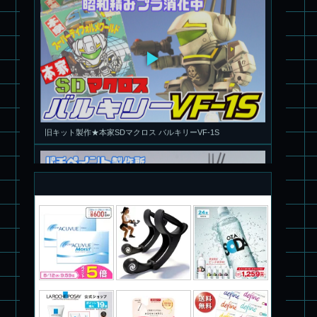
旧キット製作★本家SDマクロス バルキリーVF-1S
パチ組塗装★PLAMAX 1/72 バトロイド・バルキリー VF-1S ロ
イ・フォッカー スペシャル