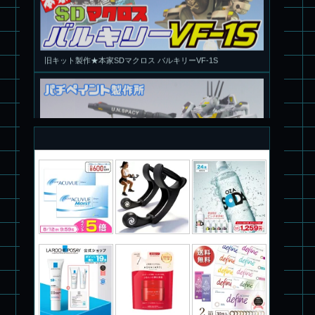
旧キット製作★本家SDマクロス バルキリーVF-1S
パチ組塗装★PLAMAX 1/72 バトロイド・バルキリー VF-1S ロ
イ・フォッカー スペシャル