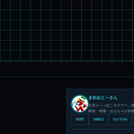
まめおと～さん
出戻りへっぽこモデラー。懐
映画・特撮・おもちゃが好
HOME
ANNEX
YouTube