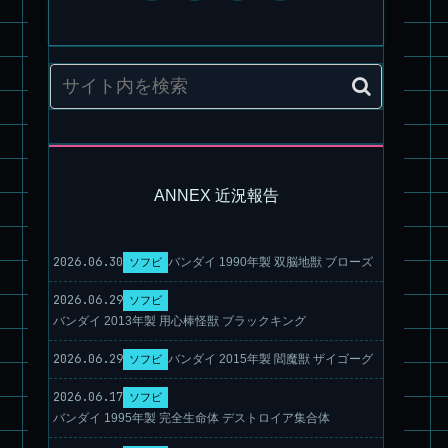
旧キット製作★アオシマ ロボダッチ モビルZ
ANNEX 近況報告
パチ組塗装★モデロイド 1/60 イングラム リアクティブアーマ
ー
2026.06.30
バンダイ 1990年製 双脳地獣 ブローズ
ソフビ
2026.06.29
ソフビ
バンダイ 2013年製 用心棒怪獣 ブラックキング
2026.06.29
バンダイ 2015年製 閻魔獣 ザイゴーグ
ソフビ
2026.06.17
ソフビ
バンダイ 1995年製 完全生命体 デストロイア集合体