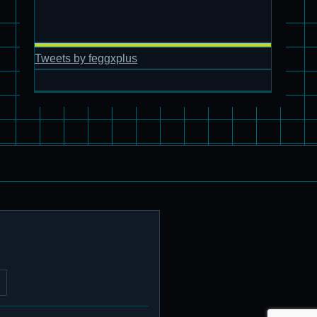
パチ組塗装★バンダイ HG スコープドッグ拡張セット3～5
ブルーティッシュドッグ &
スコープドッグ サンサ戦 リーマン少佐機
Tweets by feggxplus
旧キット制作★バンダイ 1/144 ドラグナー3型