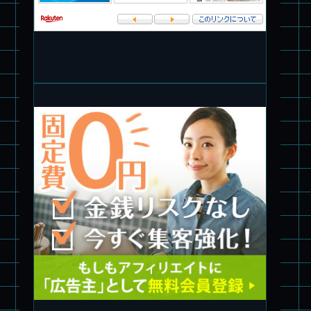
パチ組★WAVE 1/35 マーシィドッグ & ストライクドッグ
旧キット製作★アオシマ ロボダッチ モビルタマゴロー