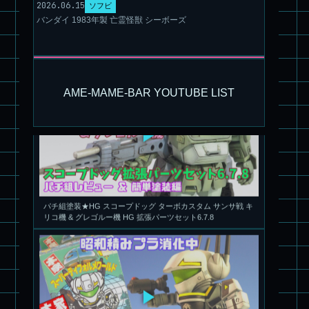
2026.06.15
ソフビ
バンダイ 1983年製 亡霊怪獣 シーボーズ
旧キット製作★アリイ 1/72 アーマードバルキリー
AME-MAME-BAR YOUTUBE LIST
パチ組塗装★HG スコープドッグ ターボカスタム サンサ戦 キ
リコ機 & グレゴルー機 HG 拡張パーツセット6.7.8