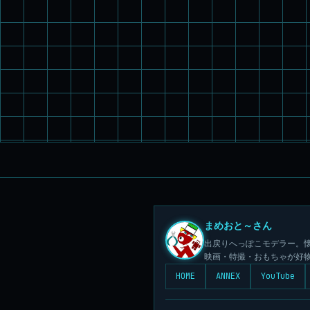
まめおと～さん
出戻りへっぽこモデラー。懐
映画・特撮・おもちゃが好
HOME
ANNEX
YouTube