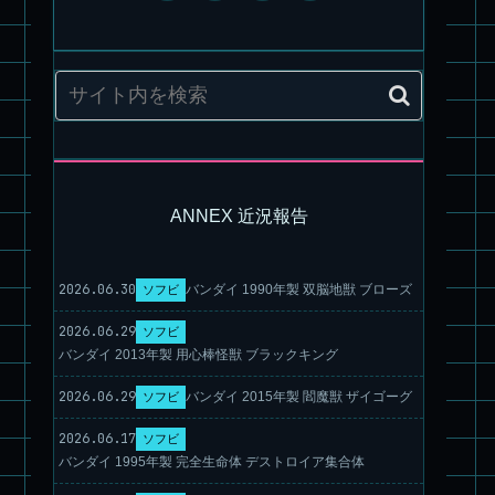
旧キット製作★アオシマ ロボダッチ モビルZ
ANNEX 近況報告
パチ組塗装★モデロイド 1/60 イングラム リアクティブアーマ
ー
2026.06.30
バンダイ 1990年製 双脳地獣 ブローズ
ソフビ
2026.06.29
ソフビ
バンダイ 2013年製 用心棒怪獣 ブラックキング
2026.06.29
バンダイ 2015年製 閻魔獣 ザイゴーグ
ソフビ
2026.06.17
ソフビ
バンダイ 1995年製 完全生命体 デストロイア集合体