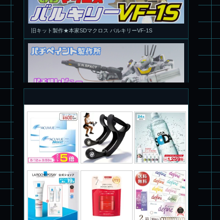
旧キット製作★本家SDマクロス バルキリーVF-1S
パチ組塗装★PLAMAX 1/72 バトロイド・バルキリー VF-1S ロ
イ・フォッカー スペシャル