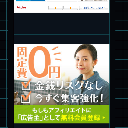
パチ組★WAVE 1/35 マーシィドッグ & ストライクドッグ
旧キット製作★アオシマ ロボダッチ モビルタマゴロー