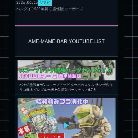
2026.06.15
旧キット製作★アリイ 1/72 アーマードバルキリー
ソフビ
バンダイ 1983年製 亡霊怪獣 シーボーズ
AME-MAME-BAR YOUTUBE LIST
パチ組塗装★HG スコープドッグ ターボカスタム サンサ戦 キ
リコ機 & グレゴルー機 HG 拡張パーツセット6.7.8