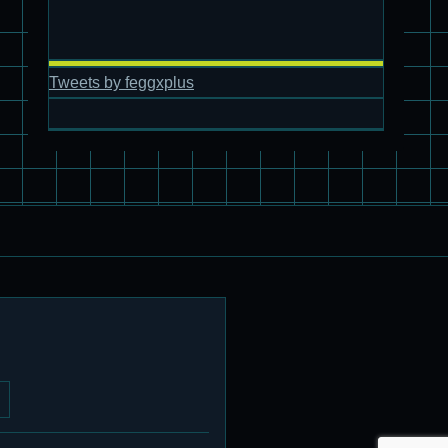
パチ組塗装★バンダイ HG スコープドッグ拡張セット3～5
ブルーティッシュドッグ &
スコープドッグ サンサ戦 リーマン少佐機
Tweets by feggxplus
旧キット制作★バンダイ 1/144 ドラグナー3型