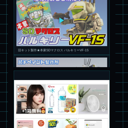
旧キット製作★本家SDマクロス バルキリーVF-1S
パチ組塗装★PLAMAX 1/72 バトロイド・バルキリー VF-1S ロ
イ・フォッカー スペシャル