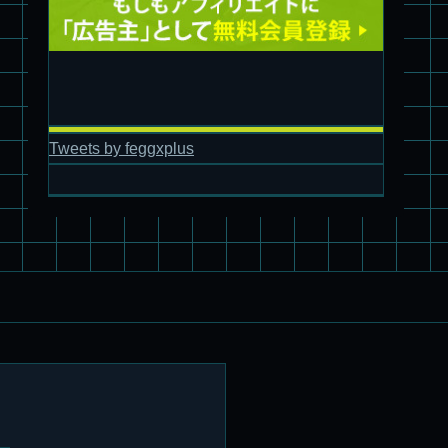
パチ組塗装★バンダイ HG スコープドッグ拡張セット3～5
ブルーティッシュドッグ &
Tweets by feggxplus
スコープドッグ サンサ戦 リーマン少佐機
旧キット制作★バンダイ 1/144 ドラグナー3型