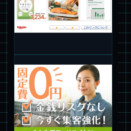
パチ組★WAVE 1/35 マーシィドッグ & ストライクドッグ
旧キット製作★アオシマ ロボダッチ モビルタマゴロー