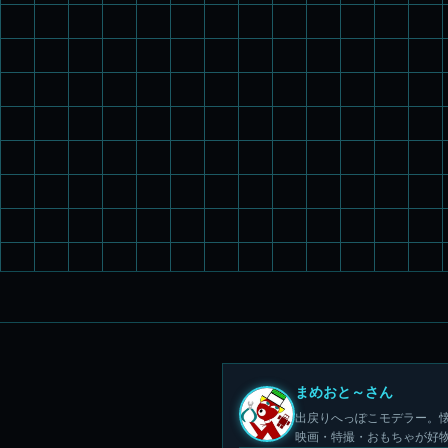
まめおと～さん
出戻りへっぽこモデラー。懐
映画・特撮・おもちゃが好