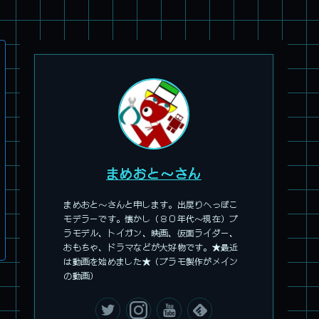
旧キット製作★アオシマ ロボダッチ モビルZ
まめおと～さん
まめおと～さんと申します。出戻りへっぽこ
モデラーです。懐かし（８０年代～現在）プ
ラモデル、トイガン、映画、仮面ライダー、
パチ組塗装★モデロイド 1/60 イングラム リアクティブアーマ
おもちゃ、ドラマなどが大好物です。★最近
ー
は動画を始めました★（プラモ製作がメイン
の動画）