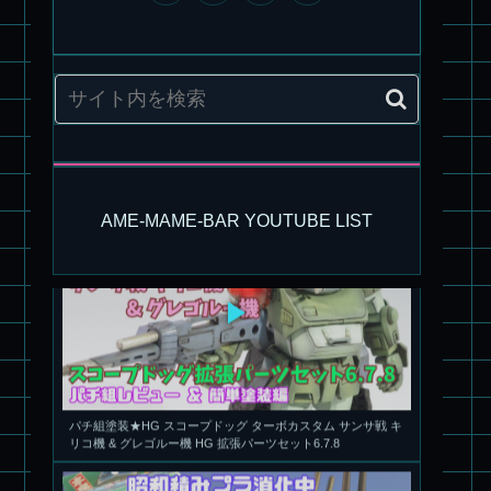
旧キット製作★アリイ 1/72 アーマードバルキリー
AME-MAME-BAR YOUTUBE LIST
パチ組塗装★HG スコープドッグ ターボカスタム サンサ戦 キ
リコ機 & グレゴルー機 HG 拡張パーツセット6.7.8