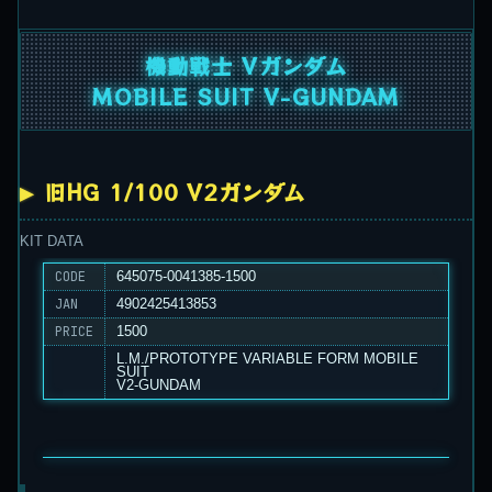
機動戦士 Vガンダム
MOBILE SUIT V-GUNDAM
旧HG 1/100 V2ガンダム
KIT DATA
CODE
645075-0041385-1500
JAN
4902425413853
PRICE
1500
L.M./PROTOTYPE VARIABLE FORM MOBILE
SUIT
V2-GUNDAM