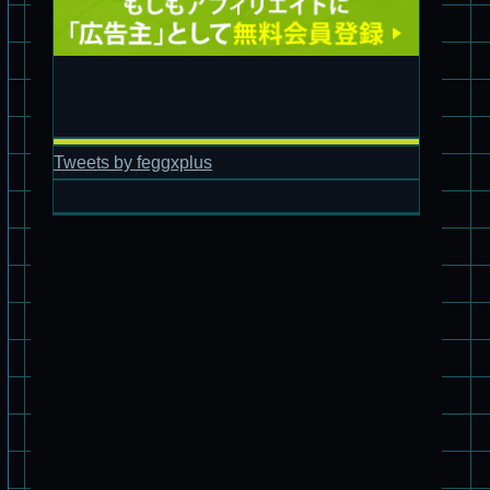
Tweets by feggxplus
旧キット制作★バンダイ 1/144 ドラグナー2型
パチ組★WAVE 1/35 スコープドッグ・ターボカスタム