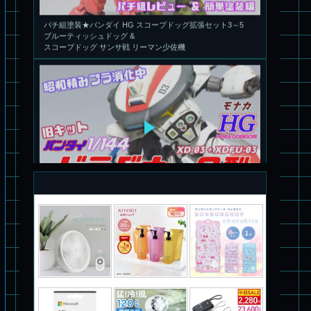
旧キット制作★バンダイ 1/144 ドラグナー3型
パチ組塗装★バンダイ HG バーグラリードッグ