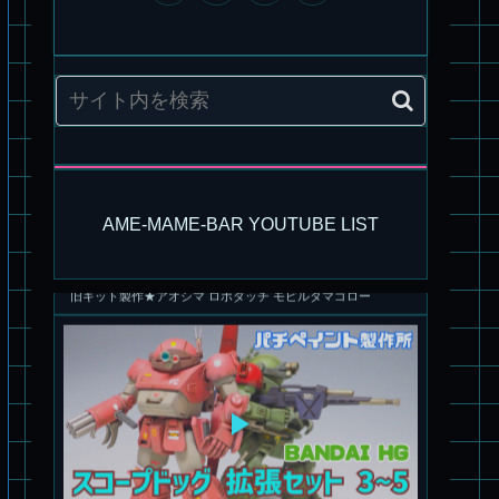
旧キット製作★アオシマ ロボダッチ モビルタマゴロー
AME-MAME-BAR YOUTUBE LIST
パチ組塗装★バンダイ HG スコープドッグ拡張セット3～5
ブルーティッシュドッグ &
スコープドッグ サンサ戦 リーマン少佐機