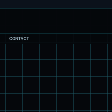
CONTACT
パチ組塗装★HG スコープドッグ ターボカスタム サンサ戦 キ
リコ機 & グレゴルー機 HG 拡張パーツセット6.7.8
旧キット製作★本家SDマクロス バルキリーVF-1S