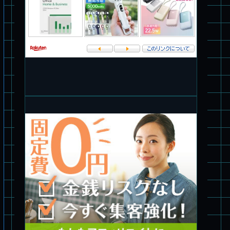
パチ組塗装★バンダイ HG 1/144 ザブングル
パチ組塗装★PLAMAX 1/24 ストライクドッグ