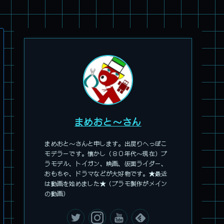
パチ組塗装★PLAMAX 1/72 バトロイド・バルキリー VF-1S ロ
イ・フォッカー スペシャル
まめおと～さん
まめおと～さんと申します。出戻りへっぽこ
モデラーです。懐かし（８０年代～現在）プ
ラモデル、トイガン、映画、仮面ライダー、
おもちゃ、ドラマなどが大好物です。★最近
は動画を始めました★（プラモ製作がメイン
の動画）
パチ組★WAVE 1/35 マーシィドッグ & ストライクドッグ