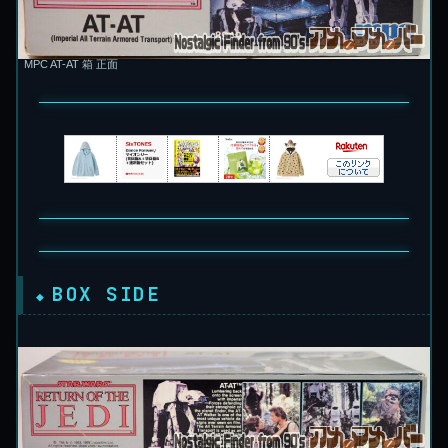
MPC AT-AT 箱 正面
BOX SIDE