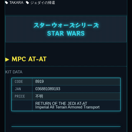
TAKARA
ジェダイの帰還
スターウォーズシリーズ
STAR WARS
MPC AT-AT
KIT DATA
CODE
8919
JAN
036881089193
PRICE
不明
RETURN OF THE JEDI AT-AT
Imperial All Terrain Armored Transport