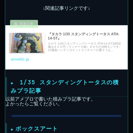
↓関連記事リンクです↓
『タカラ 1/35 スタンディングトータス ATH-
14-ST』
タカラ 1/35スタンディングトータス ATH-14-ST当時定
価は６００円（ランナー５枚）タカラの当時モノです。
22連装ハンディロケットランチャーが重そうな…
ameblo.jp
1/35 スタンディングトータスの積
みプラ記事
以前アメブロで書いた積みプラ記事です。
よかったらご覧ください。
ボックスアート