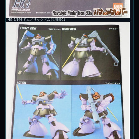
HG 1/144 ドム／リックドム 説明書01