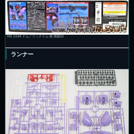
HG 1/144 ドム／リックドム 箱 側面02
ランナー