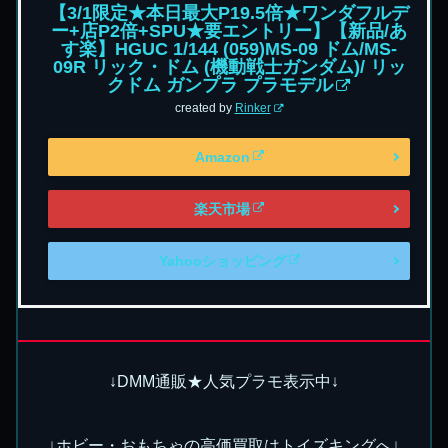
【3/1限定★本日最大P19.5倍★ワンダフルデ
ー+店P2倍+SPU★要エントリー】【新品/あ
す楽】HGUC 1/144 (059)MS-09 ドム/MS-
09R リック・ドム (機動戦士ガンダム)/ リッ
クドム ガンプラ プラモデル
created by
Rinker
Amazon
楽天市場
Yahooショッピング
↓DMM通販★人気プラモ表示中↓
↓ホビー・おもちゃの高価買取はトイズキングへ↓