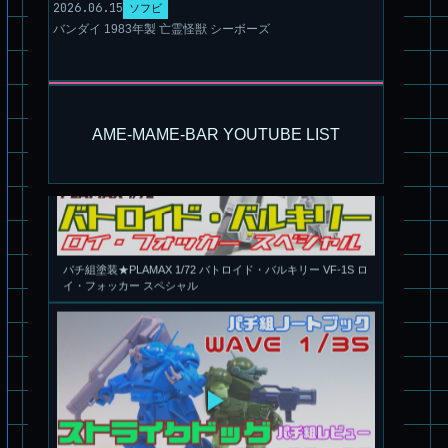
2026.06.15
ソフビ
バンダイ 1983年製 亡霊怪獣 シーボーズ
AME-MAME-BAR YOUTUBE LIST
パチ組塗装★PLAMAX 1/72 バトロイド・バルキリー VF-1S ロ
イ・フォッカー スペシャル
パチ組★WAVE 1/35 マーシィドッグ & ストライクドッグ