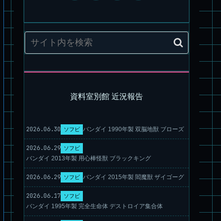
パチ組塗装★HG スコープドッグ ターボカスタム サンサ戦 キ
リコ機 & グレゴルー機 HG 拡張パーツセット6.7.8
資料室別館 近況報告
2026.06.30
バンダイ 1990年製 双脳地獣 ブローズ
ソフビ
2026.06.29
ソフビ
バンダイ 2013年製 用心棒怪獣 ブラックキング
2026.06.29
バンダイ 2015年製 閻魔獣 ザイゴーグ
ソフビ
旧キット製作★本家SDマクロス バルキリーVF-1S
2026.06.17
ソフビ
バンダイ 1995年製 完全生命体 デストロイア集合体