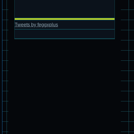
Tweets by feggxplus
パチ組塗装★バンダイ HG 1/144 ザブングル
パチ組塗装★PLAMAX 1/24 ストライクドッグ