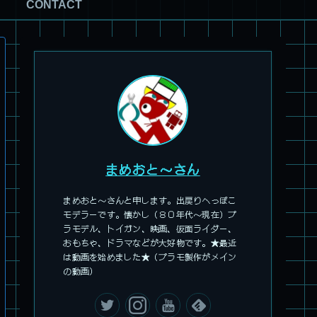
CONTACT
パチ組塗装★モデロイド 1/60 イングラム リアクティブアーマ
ー
まめおと～さん
まめおと～さんと申します。出戻りへっぽこ
モデラーです。懐かし（８０年代～現在）プ
ラモデル、トイガン、映画、仮面ライダー、
おもちゃ、ドラマなどが大好物です。★最近
は動画を始めました★（プラモ製作がメイン
の動画）
旧キット製作★アリイ 1/72 アーマードバルキリー