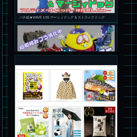
旧キット製作★アオシマ ロボダッチ モビルタマゴロー
パチ組塗装★バンダイ HG スコープドッグ拡張セット3～5
ブルーティッシュドッグ &
スコープドッグ サンサ戦 リーマン少佐機