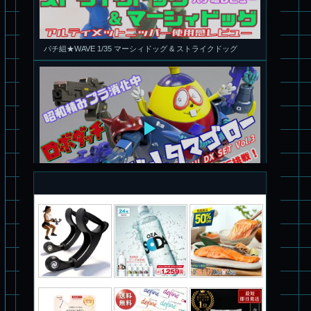
旧キット製作★アオシマ ロボダッチ モビルタマゴロー
パチ組塗装★バンダイ HG スコープドッグ拡張セット3～5
ブルーティッシュドッグ &
スコープドッグ サンサ戦 リーマン少佐機