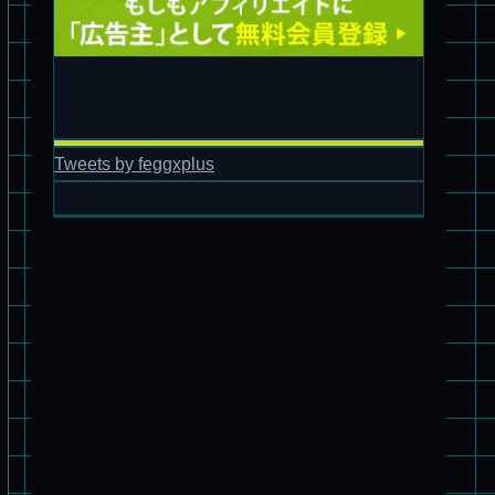
Tweets by feggxplus
パチ組塗装★バンダイ HG 1/144 ザブングル
パチ組塗装★PLAMAX 1/24 ストライクドッグ