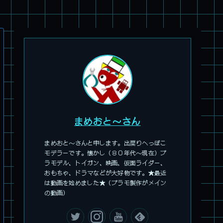
パチ組塗装★HG スコープドッグ ターボカスタム サンサ戦 キ
リコ機 & グレゴルー機 HG 拡張パーツセット6.7.8
まめおと～さん
まめおと～さんと申します。出戻りへっぽこ
モデラーです。懐かし（８０年代～現在）プ
ラモデル、トイガン、映画、仮面ライダー、
おもちゃ、ドラマなどが大好物です。★最近
は動画を始めました★（プラモ製作がメイン
の動画）
旧キット製作★本家SDマクロス バルキリーVF-1S