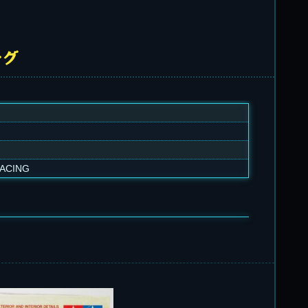
ング
RACING