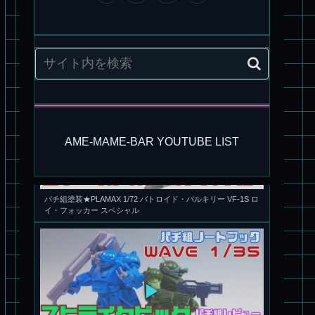
パチ組塗装★PLAMAX 1/72 バトロイド・バルキリー VF-1S ロ
AME-MAME-BAR YOUTUBE LIST
イ・フォッカー スペシャル
パチ組★WAVE 1/35 マーシィドッグ & ストライクドッグ