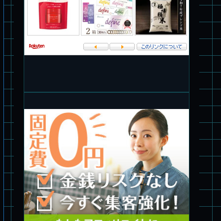
旧キット制作★バンダイ 1/144 ドラグナー3型
パチ組塗装★バンダイ HG バーグラリードッグ