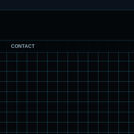
CONTACT
パチ組塗装★モデロイド 1/60 イングラム リアクティブアーマ
ー
旧キット製作★アリイ 1/72 アーマードバルキリー