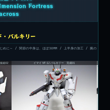
mension Fortress
across
ロイド・バルキリー
はじめに～ / 関節の中身は、ほぼ30MM / 上半身の加工 / 腕の
 仮組02
イマイ VF-1J バルキリー 完成01