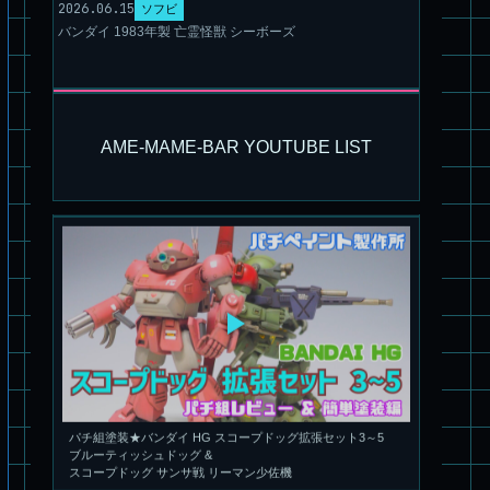
2026.06.15
ソフビ
バンダイ 1983年製 亡霊怪獣 シーボーズ
旧キット製作★アオシマ ロボダッチ モビルタマゴロー
AME-MAME-BAR YOUTUBE LIST
パチ組塗装★バンダイ HG スコープドッグ拡張セット3～5
ブルーティッシュドッグ &
スコープドッグ サンサ戦 リーマン少佐機