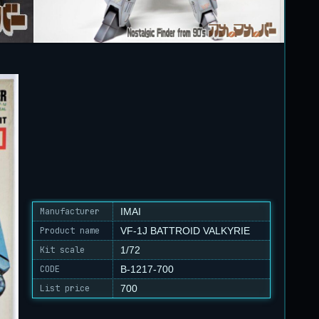
Manufacturer
IMAI
Product name
VF-1J BATTROID VALKYRIE
Kit scale
1/72
CODE
B-1217-700
List price
700