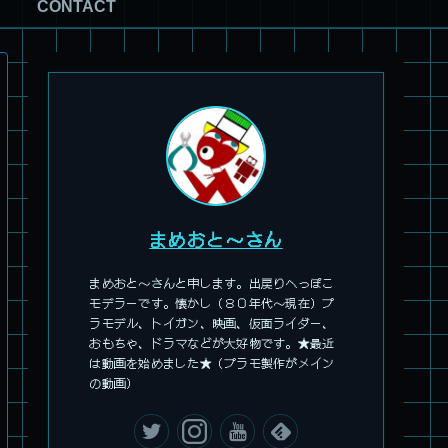
CONTACT
パチ組塗装★HG スコープドッグ ターボカスタム サンサ戦 キ
リコ機 & グレゴルー機 HG 拡張パーツセット6.7.8
まめおと～さん
まめおと～さんと申します。出戻りへっぽこ
モデラーです。懐かし（８０年代～現在）プ
ラモデル、トイガン、映画、仮面ライダー、
旧キット製作★本家SDマクロス バルキリーVF-1S
おもちゃ、ドラマなどが大好物です。★最近
は動画を始めました★（プラモ製作がメイン
の動画）