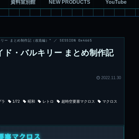
資料室別館
NEW PRODUCTS
YouTube
リー まとめ制作記（改造編）" ／ SESSION 0x4665
バトロイド・バルキリー まとめ制作記
2022.11.30
プラ
1/72
昭和
レトロ
超時空要塞マクロス
マクロス
要塞マクロス