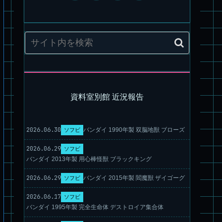
パチ組塗装★PLAMAX 1/72 バトロイド・バルキリー VF-1S ロ
イ・フォッカー スペシャル
資料室別館 近況報告
30MM ポルタノヴァ
3
2026.06.30
バンダイ 1990年製 双脳地獣 ブローズ
ソフビ
2026.06.29
ソフビ
バンダイ 2013年製 用心棒怪獣 ブラックキング
パチ組★WAVE 1/35 マーシィドッグ & ストライクドッグ
2026.06.29
バンダイ 2015年製 閻魔獣 ザイゴーグ
ソフビ
2026.06.17
ソフビ
バンダイ 1995年製 完全生命体 デストロイア集合体