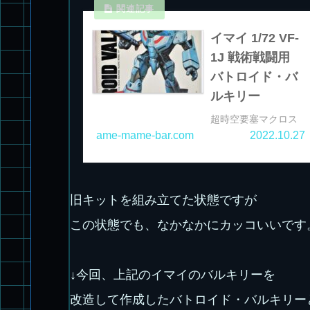
イマイ 1/72 VF-
1J 戦術戦闘用
バトロイド・バ
ルキリー
超時空要塞マクロス
イマイ 1/72 VF-1J 戦
ame-mame-bar.com
2022.10.27
術戦闘用 バトロイ
ド・バルキリー
旧キットを組み立てた状態ですが
この状態でも、なかなかにカッコいいです
↓今回、上記のイマイのバルキリーを
改造して作成したバトロイド・バルキリー