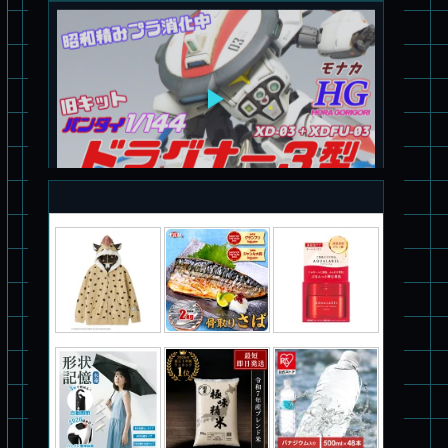
旧キット制作★バンダイ 1/144 ドラグナー3型
パチ組塗装★バンダイ HG バーグラリードッグ