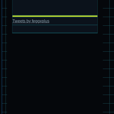
Tweets by feggxplus
旧キット制作★バンダイ 1/144 ドラグナー2型
パチ組★WAVE 1/35 スコープドッグ・ターボカスタム