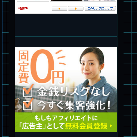
パチ組塗装★バンダイ HG 1/144 ザブングル
パチ組塗装★PLAMAX 1/24 ストライクドッグ