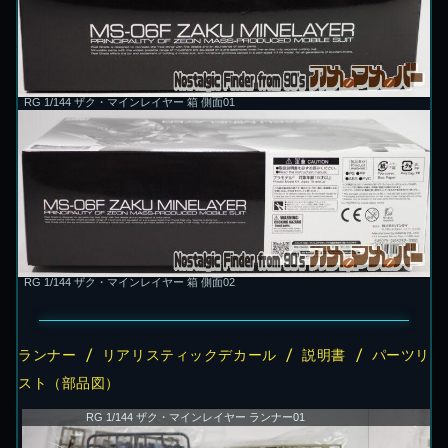
RG 1/144 ザク・マインレイヤー 箱 側面01
RG 1/144 ザク・マインレイヤー 箱 側面02
ランナー / リアリスティックデカール / 説明書 / パーツリ
スト（部品図）
RG 1/144 ザク・マインレイヤー ランナー01
R